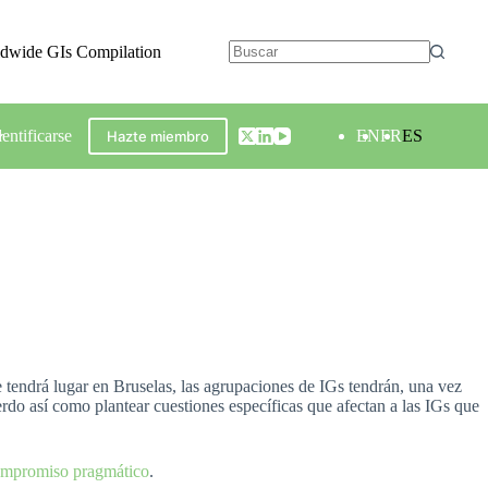
ldwide GIs Compilation
dentificarse
EN
FR
ES
Hazte miembro
e tendrá lugar en Bruselas, las agrupaciones de IGs tendrán, una vez
erdo así como plantear cuestiones específicas que afectan a las IGs que
 compromiso pragmático
.