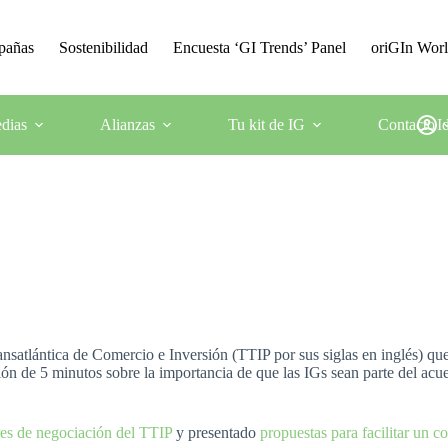
mpañas
Sostenibilidad
Encuesta ‘GI Trends’ Panel
oriGIn Wor
dias
Alianzas
Tu kit de IG
Contacto
I
ansatlántica de Comercio e Inversión (TTIP por sus siglas en inglés) qu
ión de 5 minutos sobre la importancia de que las IGs sean parte del acu
res de negociación del TTIP
y presentado
propuestas para facilitar un