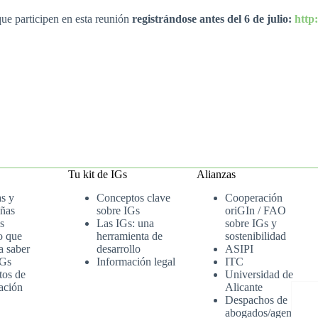
que participen en esta reunión
registrándose antes del 6 de julio:
http
Tu kit de IGs
Alianzas
as y
Conceptos clave
Cooperación
ñas
sobre IGs
oriGIn / FAO
s
Las IGs: una
sobre IGs y
o que
herramienta de
sostenibilidad
a saber
desarrollo
ASIPI
IGs
Información legal
ITC
tos de
Universidad de
ación
Alicante
Despachos de
abogados/agenci