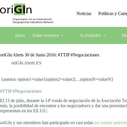
Noticias
Políticas y Ca
Inicio
Sobre nosotros
Actividades
Me
oriGIn Alerts 30 de Junio 2016: #TTIP #Negociaciones
oriGIn Alerts ES
{autotoc option1=value1|option2=value2|…|optionN=valueN}
#TTIP #Negociaciones
El 13 de julio, durante la 14ª ronda de negociación de la Asociación Tr
más, la posibilidad de encontrar a los negociadores y dar una presentac
representan en los EE.UU.
oriGIn y sus miembros han participado en casi todas
las rondas anterio