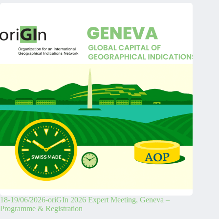
18-19/06/2026-oriGIn 2026 Expert Meeting, Geneva –
Programme & Registration