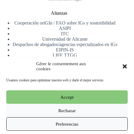
Alianzas
Cooperación oriGIn / FAO sobre IGs y sostenibilidad
ASIPI
ITC
Universidad de Alicante
Despachos de abogados/agencias especializados en IGs
EIPIN-IS
LIFE TTGG
AfrIPI
Gérer le consentement aux
cookies
Recibe nuestra newsletter
Usamos cookies para optimizar nuestra web y darle el mejor servicio.
Registrarse
Accept
Copyright © 2026 oriGIn | Organization for an International
Geographical Indications Network -
Web alojada y manejada
Rechazar
por Esperluat
Preferencias