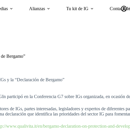
dias
Alianzas
Tu kit de IG
Contacto
I
mpañas
Sostenibilidad
Encuesta ‘GI Trends’ Panel
oriGIn Wor
ón de Bergamo”
 IGs y la “Declaración de Bergamo”
GIn participó en la Conferencia G7 sobre IGs organizada, en ocasión de
ores de IGs, partes interesadas, legisladores y expertos de diferentes 
 declaración que identifica las prioridades del sector IG para fomentar
tp://www.qualivita.it/en/bergamo-declaration-on-protection-and-develo