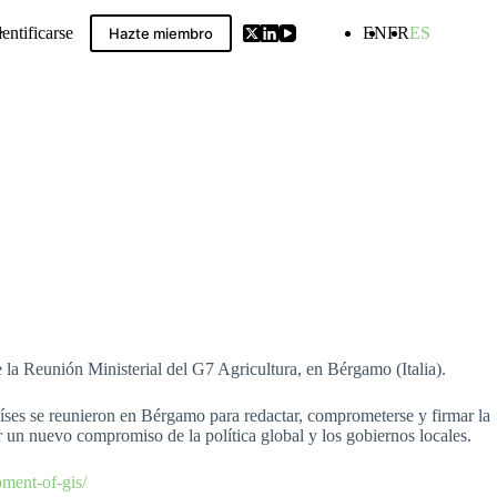
dentificarse
EN
FR
ES
Hazte miembro
ldwide GIs Compilation
 la Reunión Ministerial del G7 Agricultura, en Bérgamo (Italia).
países se reunieron en Bérgamo para redactar, comprometerse y firmar la
 un nuevo compromiso de la política global y los gobiernos locales.
pment-of-gis/