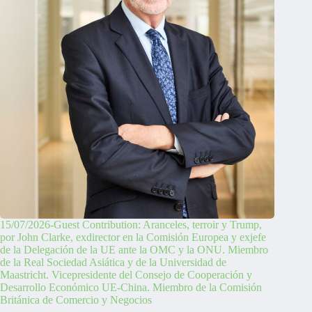
15/07/2026-Guest Contribution: Aranceles, terroir y Trump,
por John Clarke, exdirector en la Comisión Europea y exjefe
de la Delegación de la UE ante la OMC y la ONU. Miembro
de la Real Sociedad Asiática y de la Universidad de
Maastricht. Vicepresidente del Consejo de Cooperación y
Desarrollo Económico UE-China. Miembro de la Comisión
Británica de Comercio y Negocios