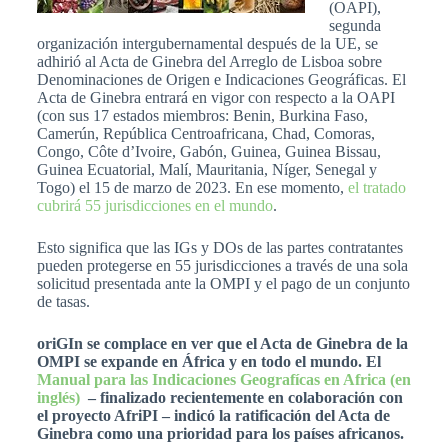
(OAPI),
segunda
organización intergubernamental después de la UE, se
adhirió al Acta de Ginebra del Arreglo de Lisboa sobre
Denominaciones de Origen e Indicaciones Geográficas. El
Acta de Ginebra entrará en vigor con respecto a la OAPI
(con sus 17 estados miembros: Benin, Burkina Faso,
Camerún, República Centroafricana, Chad, Comoras,
Congo, Côte d’Ivoire, Gabón, Guinea, Guinea Bissau,
Guinea Ecuatorial, Malí, Mauritania, Níger, Senegal y
Togo) el 15 de marzo de 2023. En ese momento,
el tratado
cubrirá 55 jurisdicciones en el mundo
.
Esto significa que las IGs y DOs de las partes contratantes
pueden protegerse en 55 jurisdicciones a través de una sola
solicitud presentada ante la OMPI y el pago de un conjunto
de tasas.
oriGIn se complace en ver que el Acta de Ginebra de la
OMPI se expande en África y en todo el mundo. El
Manual para las Indicaciones Geografícas en Africa (en
inglés)
– finalizado recientemente en colaboración con
el proyecto AfriPI – indicó la ratificación del Acta de
Ginebra como una prioridad para los países africanos.