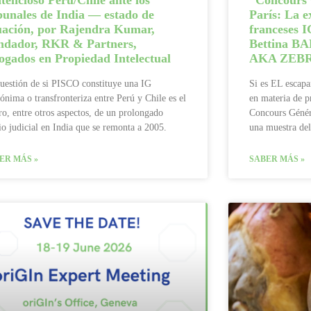
tencioso Perú/Chile ante los
“Concours 
bunales de India — estado de
París: La e
tuación, por Rajendra Kumar,
franceses 
ndador, RKR & Partners,
Bettina B
gados en Propiedad Intelectual
AKA ZEB
uestión de si PISCO constituye una IG
Si es EL escapa
nima o transfronteriza entre Perú y Chile es el
en materia de p
ro, entre otros aspectos, de un prolongado
Concours Génér
gio judicial en India que se remonta a 2005.
una muestra del
ER MÁS »
SABER MÁS »