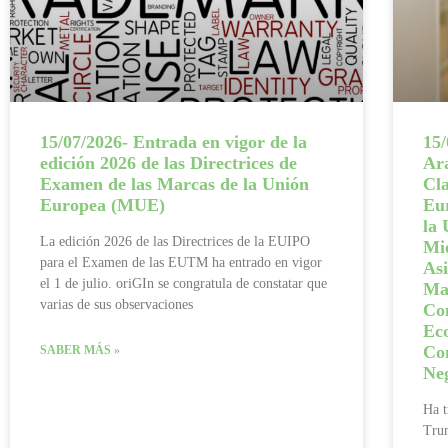
15/07/2026- Entrada en vigor de la
15/
edición 2026 de las Directrices de
Ara
Examen de las Marcas de la Unión
Cla
Europea (MUE)
Eur
la
La edición 2026 de las Directrices de la EUIPO
Mi
para el Examen de las EUTM ha entrado en vigor
Asi
el 1 de julio. oriGIn se congratula de constatar que
Maa
varias de sus observaciones
Co
Ec
Co
SABER MÁS »
Ne
Ha t
Trum