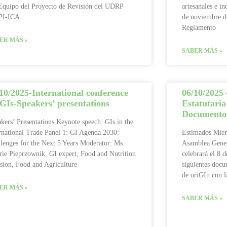
Equipo del Proyecto de Revisión del UDRP
artesanales e in
I‑ICA.
de noviembre d
Reglamento
ER MÁS »
SABER MÁS »
10/2025-International conference
06/10/2025
GIs-Speakers’ presentations
Estatutaria
Documentos
kers’ Presentations Keynote speech: GIs in the
rnational Trade Panel 1: GI Agenda 2030:
Estimados Miem
lenges for the Next 5 Years Moderator: Ms.
Asamblea Genera
rie Pieprzownik, GI expert, Food and Nutrition
celebrará el 8 d
sion, Food and Agriculture
siguientes doc
de oriGIn con la
ER MÁS »
SABER MÁS »