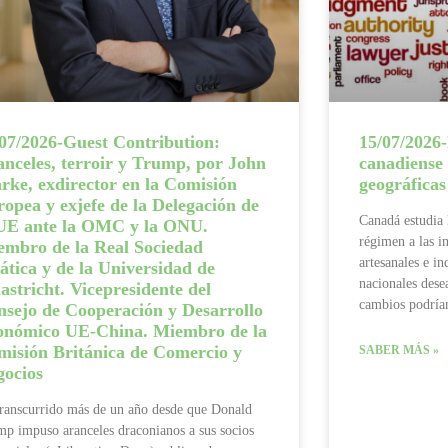
07/2026-Guest Contribution:
15/07/2026
nceles, terroir y Trump, por John
canadiense 
rke, exdirector en la Comisión
geográficas
opea y exjefe de la Delegación de
Canadá estudia 
 UE ante la OMC y la ONU.
régimen a las i
embro de la Real Sociedad
artesanales e i
ática y de la Universidad de
nacionales dese
stricht. Vicepresidente del
cambios podrían
nsejo de Cooperación y Desarrollo
onómico UE-China. Miembro de la
misión Británica de Comercio y
SABER MÁS »
gocios
ranscurrido más de un año desde que Donald
p impuso aranceles draconianos a sus socios