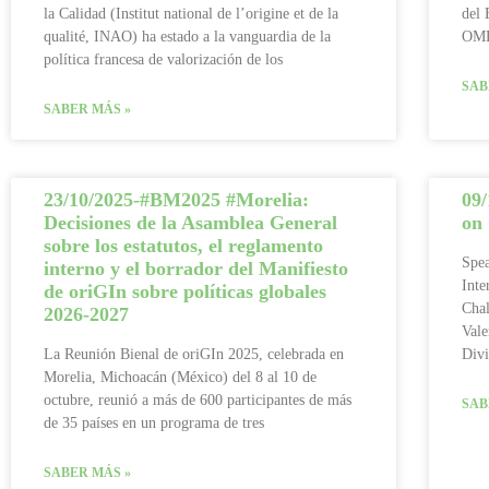
la Calidad (Institut national de l’origine et de la
del 
qualité, INAO) ha estado a la vanguardia de la
OMP
política francesa de valorización de los
SAB
SABER MÁS »
23/10/2025-#BM2025 #Morelia:
09/
Decisiones de la Asamblea General
on 
sobre los estatutos, el reglamento
Spea
interno y el borrador del Manifiesto
Inte
de oriGIn sobre políticas globales
Chal
2026-2027
Vale
La Reunión Bienal de oriGIn 2025, celebrada en
Divi
Morelia, Michoacán (México) del 8 al 10 de
octubre, reunió a más de 600 participantes de más
SAB
de 35 países en un programa de tres
SABER MÁS »