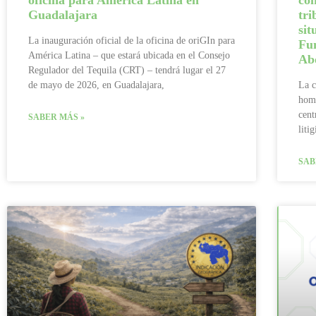
oficina para América Latina en
con
Guadalajara
tri
si
La inauguración oficial de la oficina de oriGIn para
Fu
América Latina – que estará ubicada en el Consejo
Abo
Regulador del Tequila (CRT) – tendrá lugar el 27
de mayo de 2026, en Guadalajara,
La c
homó
cent
SABER MÁS »
liti
SAB