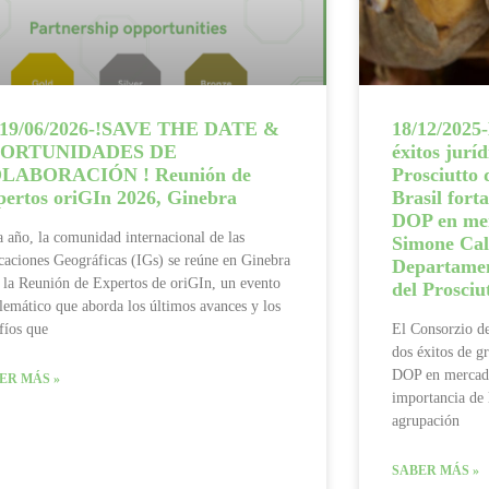
-19/06/2026-!SAVE THE DATE &
18/12/2025-
ORTUNIDADES DE
éxitos jurí
LABORACIÓN ! Reunión de
Prosciutto
pertos oriGIn 2026, Ginebra
Brasil forta
DOP en mer
 año, la comunidad internacional de las
Simone Calz
caciones Geográficas (IGs) se reúne en Ginebra
Departamen
 la Reunión de Expertos de oriGIn, un evento
del Prosciu
emático que aborda los últimos avances y los
fíos que
El Consorzio de
dos éxitos de gr
DOP en mercado
ER MÁS »
importancia de l
agrupación
SABER MÁS »