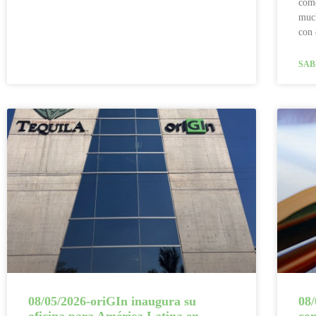
come
much
con 
SAB
08/05/2026-oriGIn inaugura su
08/