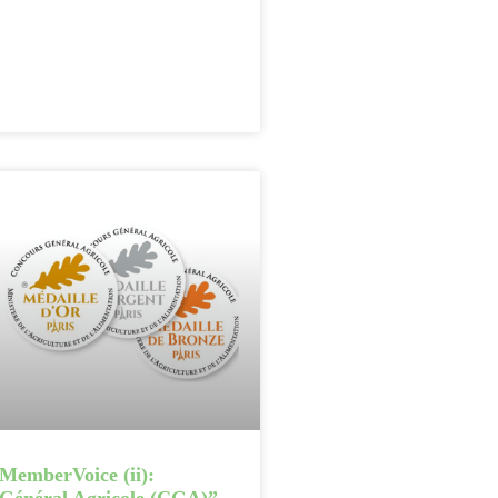
-MemberVoice (ii):