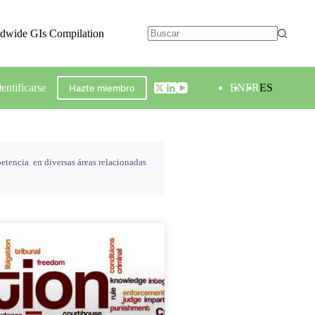
ldwide GIs Compilation
dentificarse
EN
FR
ES
Hazte miembro
petencia en diversas áreas relacionadas