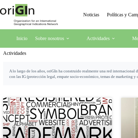
Noticias
Políticas y Ca
Inicio
Sobre nosotros
Actividades
Me
Actividades
A lo largo de los años, oriGIn ha construido realmente una red internacional
con las IG (protección legal, empate socio-económico, temas de marketing y cer