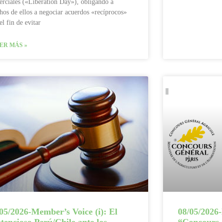
rciales («Liberation Day»), obligando a
os de ellos a negociar acuerdos «recíprocos»
el fin de evitar
ER MÁS »
05/2026-Member’s Voice (i): El
08/05/2026