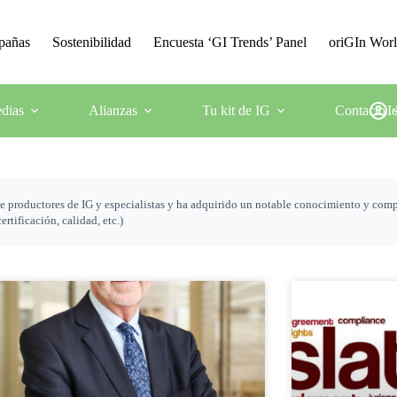
mpañas
Sostenibilidad
Encuesta ‘GI Trends’ Panel
oriGIn Wor
dias
Alianzas
Tu kit de IG
Contacto
I
 de productores de IG y especialistas y ha adquirido un notable conocimiento y com
tificación, calidad, etc.)