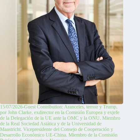
15/07/2026-Guest Contribution: Aranceles, terroir y Trump,
por John Clarke, exdirector en la Comisión Europea y exjefe
de la Delegación de la UE ante la OMC y la ONU. Miembro
de la Real Sociedad Asiática y de la Universidad de
Maastricht. Vicepresidente del Consejo de Cooperación y
Desarrollo Económico UE-China. Miembro de la Comisión