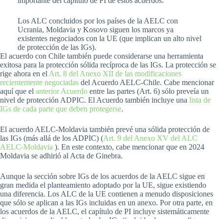
importante del capítulo de PI de estos acuerdos.
Los ALC concluidos por los países de la AELC con
Ucrania, Moldavia y Kosovo siguen los marcos ya
existentes negociados con la UE (que implican un alto nivel
de protección de las IGs).
El acuerdo con Chile también puede considerarse una herramienta
exitosa para la protección sólida recíproca de las IGs. La protección se
rige ahora en el
Art. 8 del Anexo XII de las modificaciones
recientemente negociadas
del Acuerdo AELC-Chile. Cabe mencionar
aquí que el
anterior Acuerdo
entre las partes (Art. 6) sólo preveía un
nivel de protección ADPIC. El Acuerdo también incluye una
lista de
IGs de cada parte que deben protegerse
.
El acuerdo AELC-Moldavia también prevé una sólida protección de
las IGs (más allá de los ADPIC) (
Art. 9 del Anexo XV del ALC
AELC-Moldavia
). En este contexto, cabe mencionar que en 2024
Moldavia se adhirió al Acta de Ginebra.
Aunque la sección sobre IGs de los acuerdos de la AELC sigue en
gran medida el planteamiento adoptado por la UE, sigue existiendo
una diferencia. Los ALC de la UE contienen a menudo disposiciones
que sólo se aplican a las IGs incluidas en un anexo. Por otra parte, en
los acuerdos de la AELC, el capítulo de PI incluye sistemáticamente