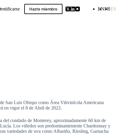
dentificarse
EN
FR
ES
Hazte miembro
ldwide GIs Compilation
ola de San Luis Obispo como Área Vitivinícola Americana
rá en vigor el 8 de Abril de 2022.
ínea del condado de Monterey, aproximadamente 60 km de
ta Lucía. Los viñedos son predominantemente Chardonnay y
otras variedades de uva como Albariño, Riesling, Garnacha