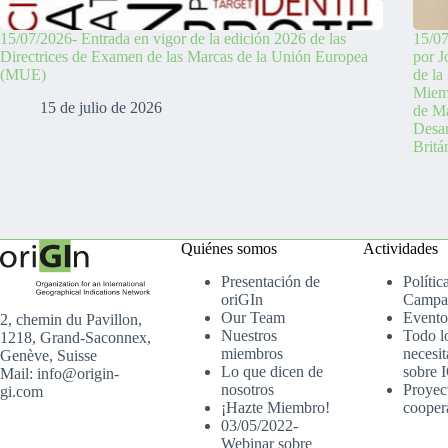
15/07/2026- Entrada en vigor de la edición 2026 de las
15/07
Directrices de Examen de las Marcas de la Unión Europea
por J
(MUE)
de la
Miemb
15 de julio de 2026
de Ma
Desa
Britá
Quiénes somos
Actividades
Presentación de
Polític
oriGIn
Campa
Our Team
Evento
2, chemin du Pavillon,
Nuestros
Todo l
1218, Grand-Saconnex,
miembros
necesit
Genève, Suisse
Lo que dicen de
sobre 
Mail: info@origin-
nosotros
Proyec
gi.com
¡Hazte Miembro!
cooper
03/05/2022-
Webinar sobre