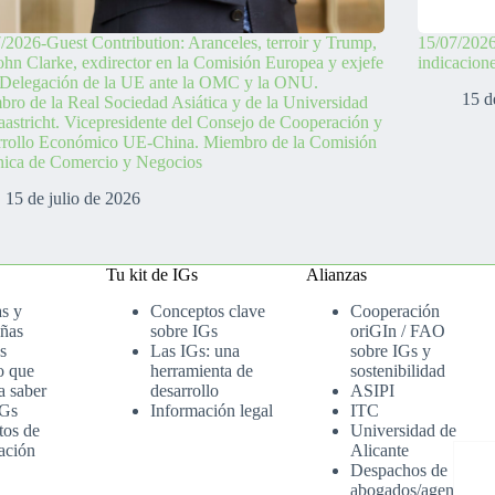
/2026-Guest Contribution: Aranceles, terroir y Trump,
15/07/2026
ohn Clarke, exdirector en la Comisión Europea y exjefe
indicacion
 Delegación de la UE ante la OMC y la ONU.
15 d
ro de la Real Sociedad Asiática y de la Universidad
astricht. Vicepresidente del Consejo de Cooperación y
rrollo Económico UE-China. Miembro de la Comisión
nica de Comercio y Negocios
15 de julio de 2026
Tu kit de IGs
Alianzas
as y
Conceptos clave
Cooperación
ñas
sobre IGs
oriGIn / FAO
s
Las IGs: una
sobre IGs y
o que
herramienta de
sostenibilidad
a saber
desarrollo
ASIPI
IGs
Información legal
ITC
tos de
Universidad de
ación
Alicante
Despachos de
abogados/agenci