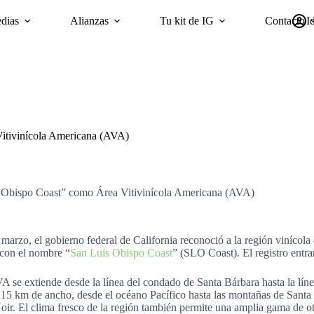
dias
Alianzas
Tu kit de IG
Contacto
I
mpañas
Sostenibilidad
Encuesta ‘GI Trends’ Panel
oriGIn Wor
itivinícola Americana (AVA)
 Obispo Coast” como Área Vitivinícola Americana (AVA)
 marzo, el gobierno federal de California reconoció a la región viníc
con el nombre “
San Luis Obispo Coast
” (SLO Coast). El registro entra
A se extiende desde la línea del condado de Santa Bárbara hasta la l
 15 km de ancho, desde el océano Pacífico hasta las montañas de San
oir. El clima fresco de la región también permite una amplia gama de 