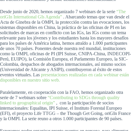
Desde junio de 2020, hemos organizado 7 webinars de la serie
“The
oriGIn International GIs Agenda”
. Abarcando temas que van desde el
Acta de Ginebra de la OMPI, la protección contra las evocaciones, los
sistemas disponibles en China, la práctica de las oficinas de PI en las
solicitudes de marcas en conflicto con las IGs, las IGs como un tema
relevante para los jóvenes y los estudiantes hasta los mayores desafíos
para los países de América latina, hemos atraído a 1.000 participantes
de unos 70 países. Ponentes desde nuestra red mundial, instituciones
como la OMPI, oficinas de PI (IPI Suisse, CNIPA-China, INDECOPI-
Perú, EUIPO), la Comisión Europea, el Parlamento Europeo, la SIC-
Colombia, despachos de abogados internacionales, así mismo socios
(Universidad de Alicante y ASIPI), contribuyeron al éxito de estos
eventos virtuales. Las
presentaciones realizadas en cada webinar están
disponibles en nuestro sitio web.
Paralelamente, en cooperación con la FAO, hemos organizado otra
serie de 7 webinars sobre
“Contributing to SDGs through quality
linked to geographical origin”
, con la participación de socios
internacionales: Equalitas, IPI Suisse, el Instituto Forestal Europeo
(EFI), el proyecto Life TTGG – the Though Get Going, oriGIn France
y la OMPI. La serie reuno a otros 1.000 participantes de 90 países.
Esperamos poder organizar pronto eventos en persona, para alimentar