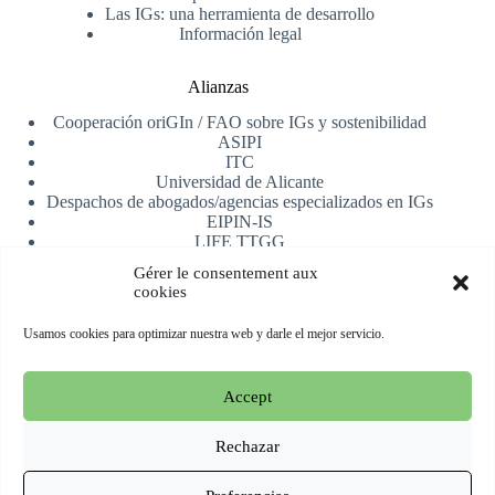
Las IGs: una herramienta de desarrollo
Información legal
Alianzas
Cooperación oriGIn / FAO sobre IGs y sostenibilidad
ASIPI
ITC
Universidad de Alicante
Despachos de abogados/agencias especializados en IGs
EIPIN-IS
LIFE TTGG
AfrIPI
Gérer le consentement aux
cookies
Recibe nuestra newsletter
Usamos cookies para optimizar nuestra web y darle el mejor servicio.
Registrarse
Accept
Copyright © 2026 oriGIn | Organization for an International
Geographical Indications Network -
Web alojada y manejada
Rechazar
por Esperluat