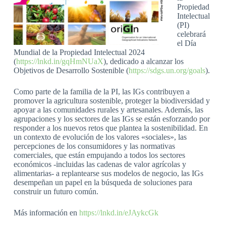
Propiedad
Intelectual
(PI)
celebrará
el Día
Mundial de la Propiedad Intelectual 2024
(
https://lnkd.in/gqHmNUaX
), dedicado a alcanzar los
Objetivos de Desarrollo Sostenible (
https://sdgs.un.org/goals
).
Como parte de la familia de la PI, las IGs contribuyen a
promover la agricultura sostenible, proteger la biodiversidad y
apoyar a las comunidades rurales y artesanales. Además, las
agrupaciones y los sectores de las IGs se están esforzando por
responder a los nuevos retos que plantea la sostenibilidad. En
un contexto de evolución de los valores «sociales», las
percepciones de los consumidores y las normativas
comerciales, que están empujando a todos los sectores
económicos -incluidas las cadenas de valor agrícolas y
alimentarias- a replantearse sus modelos de negocio, las IGs
desempeñan un papel en la búsqueda de soluciones para
construir un futuro común.
Más información en
https://lnkd.in/eJAykcGk