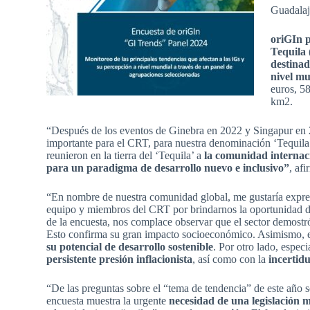
Guadalaj
oriGIn p
Tequila 
destinad
nivel mu
euros, 58
km2.
“Después de los eventos de Ginebra en 2022 y Singapur en 2
importante para el CRT, para nuestra denominación ‘Tequila’
reunieron en la tierra del ‘Tequila’ a
la comunidad internaci
para un paradigma de desarrollo nuevo e inclusivo”
, af
“En nombre de nuestra comunidad global, me gustaría expre
equipo y miembros del CRT por brindarnos la oportunidad 
de la encuesta, nos complace observar que el sector demost
Esto confirma su gran impacto socioeconómico. Asimismo, e
su potencial de desarrollo sostenible
. Por otro lado, espec
persistente presión inflacionista
, así como con la
incertid
“De las preguntas sobre el “tema de tendencia” de este año
encuesta muestra la urgente
necesidad de una legislación m