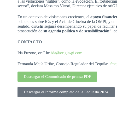
a las violaciones “sutiles”, como la
evocación
. El fortalecim
sector”, declara Massimo Vittori, Director ejecutivo de oriGI
En un contexto de violaciones crecientes, el
apoyo financie
bilaterales sobre IGs y el Acta de Ginebra de la OMPI, y en 
sentido,
oriGIn
seguirá desempeñando su papel de facilitar
prosecución de
su agenda política y de sensibilización”
, c
CONTACTO
Ida Puzone, oriGIn:
ida@origin-gi.com
Fernanda Mejía Uribe, Consejo Regulador del Tequila:
fme
Descargar el Comunicado de prensa PDF
Descargar el Informe completo de la Encuesta 2024