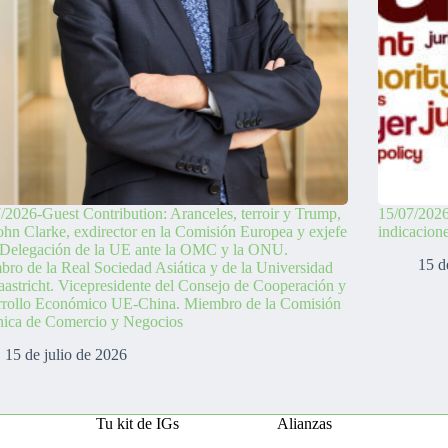
/2026-Guest Contribution: Aranceles, terroir y Trump,
15/07/2026
ohn Clarke, exdirector en la Comisión Europea y exjefe
indicacion
 Delegación de la UE ante la OMC y la ONU.
15 d
ro de la Real Sociedad Asiática y de la Universidad
astricht. Vicepresidente del Consejo de Cooperación y
rrollo Económico UE-China. Miembro de la Comisión
nica de Comercio y Negocios
15 de julio de 2026
Tu kit de IGs
Alianzas