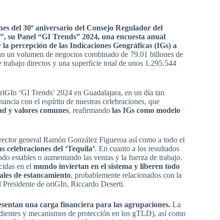
nes del 30º aniversario del Consejo Regulador del
a”, su Panel “GI Trends” 2024, una encuesta anual
 la percepción de las Indicaciones Geográficas (IGs) a
an un volumen de negocios combinado de 79.01 billones de
trabajo directos y una superficie total de unos 1.295.544
riGIn ‘GI Trends’ 2024 en Guadalajara, en un día tan
ancia con el espíritu de nuestras celebraciones, que
dad y valores comunes
, reafirmando
las IGs como modelo
rector general Ramón González Figueroa así como a todo el
as celebraciones del ‘Tequila’
. En cuanto a los resultados
do estables o aumentando las ventas y la fuerza de trabajo.
cidas en el
mundo inviertan en el sistema y liberen todo
ales de estancamiento
, probablemente relacionados con la
l Presidente de oriGIn, Riccardo Deserti.
resentan una carga financiera para las agrupaciones.
La
redientes y mecanismos de protección en los gTLD), así como