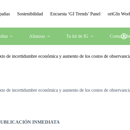
mpañas
Sostenibilidad
Encuesta ‘GI Trends’ Panel
oriGIn Wor
dias
Alianzas
Tu kit de IG
Contacto
I
o de incertidumbre económica y aumento de los costos de observancia
o de incertidumbre económica y aumento de los costos de observancia
 PUBLICACIÓN INMEDIATA