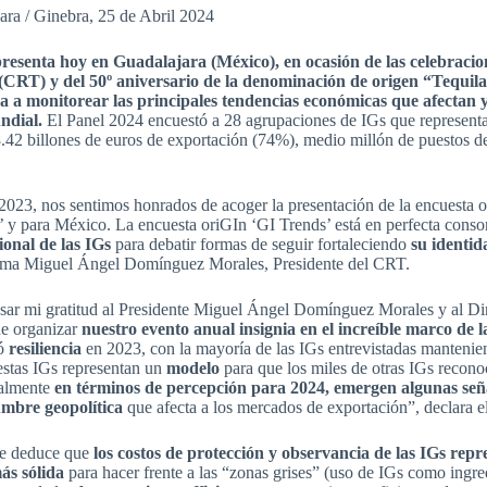
ara / Ginebra, 25 de Abril 2024
resenta hoy en Guadalajara (México), en ocasión de las celebracio
(CRT) y del 50º aniversario de la denominación de origen “Tequil
a a monitorear las principales tendencias económicas que afectan y
ndial.
El Panel 2024 encuestó a 28 agrupaciones de IGs que represent
.42 billones de euros de exportación (74%), medio millón de puestos de 
023, nos sentimos honrados de acoger la presentación de la encuesta o
 y para México. La encuesta oriGIn ‘GI Trends’ está en perfecta conson
onal de las IGs
para debatir formas de seguir fortaleciendo
su identi
irma Miguel Ángel Domínguez Morales, Presidente del CRT.
sar mi gratitud al Presidente Miguel Ángel Domínguez Morales y al Di
de organizar
nuestro evento anual insignia en el increíble marco de l
ró
resiliencia
en 2023, con la mayoría de las IGs entrevistadas mantenien
stas IGs representan un
modelo
para que los miles de otras IGs recono
ialmente
en términos de percepción para 2024,
emergen algunas señ
umbre geopolítica
que afecta a los mercados de exportación”, declara e
 se deduce que
los costos de protección y observancia de las IGs rep
ás sólida
para hacer frente a las “zonas grises” (uso de IGs como ing