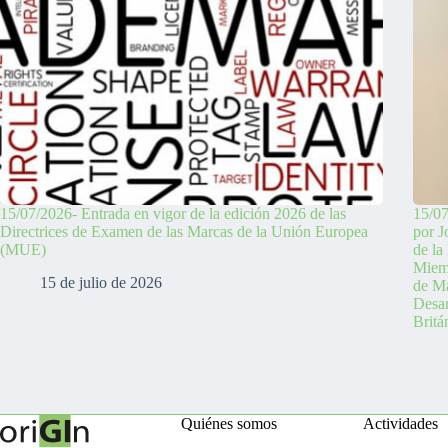
15/07/2026- Entrada en vigor de la edición 2026 de las
15/07
Directrices de Examen de las Marcas de la Unión Europea
por J
(MUE)
de la
Miemb
15 de julio de 2026
de Ma
Desa
Britá
Quiénes somos
Actividades