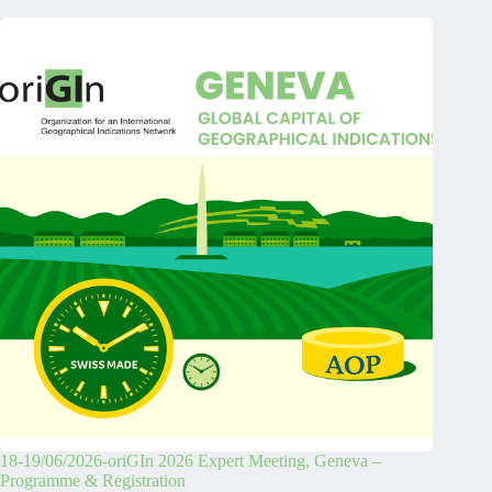
18-19/06/2026-oriGIn 2026 Expert Meeting, Geneva –
Programme & Registration