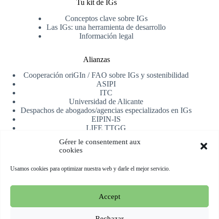
Tu kit de IGs
Conceptos clave sobre IGs
Las IGs: una herramienta de desarrollo
Información legal
Alianzas
Cooperación oriGIn / FAO sobre IGs y sostenibilidad
ASIPI
ITC
Universidad de Alicante
Despachos de abogados/agencias especializados en IGs
EIPIN-IS
LIFE TTGG
AfrIPI
Gérer le consentement aux
cookies
Recibe nuestra newsletter
Usamos cookies para optimizar nuestra web y darle el mejor servicio.
Registrarse
Accept
Copyright © 2026 oriGIn | Organization for an International
Geographical Indications Network -
Web alojada y manejada
Rechazar