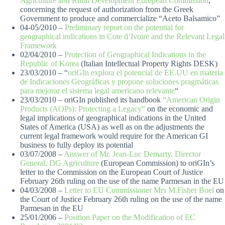
Agriculture and Rural Development European Commission
,
concerning the request of authorization from the Greek
Government to produce and commercialize “Aceto Balsamico”
04-05/2010 –
Preliminary report on the potential for
geographical indications in Cote d’Ivoire and the Relevant Legal
Framework
02/04/2010 –
Protection of Geographical Indications in the
Republic of Korea
(Italian Intellectual Property Rights DESK)
23/03/2010 – “
oriGIn explora el potencial de EE.UU en materia
de Indicaciones Geográficas y propone soluciones pragmáticas
para mejorar el sistema legal americano relevante
“
23/03/2010 – oriGIn published its handbook
“American Origin
Products (AOPs): Protecting a Legacy”
on the economic and
legal implications of geographical indications in the United
States of America (USA) as well as on the adjustments the
current legal framework would require for the American GI
business to fully deploy its potential
03/07/2008 –
Answer of Mr. Jean-Luc Demarty, Director
General, DG Agriculture
(European Commission) to oriGIn’s
letter to the Commission on the European Court of Justice
February 26th ruling on the use of the name Parmesan in the EU
04/03/2008 –
Letter to EU Commissioner Mrs M.Fisher Boel
on
the Court of Justice February 26th ruling on the use of the name
Parmesan in the EU
25/01/2006 –
Position Paper on the Modification of EC