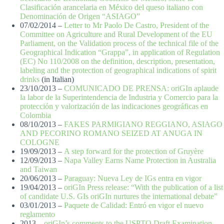
Clasificación arancelaria en México del queso italiano con
Denominación de Origen “ASIAGO”
07/02/2014 –
Letter to Mr Paolo De Castro, President of the
Committee on Agriculture and Rural Development of the EU
Parliament, on the Validation process of the technical file of the
Geographical Indication “Grappa”, in application of Regulation
(EC) No 110/2008 on the definition, description, presentation,
labeling and the protection of geographical indications of spirit
drinks
(in Italian)
23/10/2013 –
COMUNICADO DE PRENSA: oriGIn aplaude
la labor de la Superintendencia de Industria y Comercio para la
protección y valorización de las indicaciones geográficas en
Colombia
08/10/2013 –
FAKES PARMIGIANO REGGIANO, ASIAGO
AND PECORINO ROMANO SEIZED AT ANUGA IN
COLOGNE
19/09/2013 –
A step forward for the protection of Gruyère
12/09/2013 –
Napa Valley Earns Name Protection in Australia
and Taiwan
20/06/2013 –
Paraguay: Nueva Ley de IGs entra en vigor
19/04/2013 –
oriGIn Press release: “With the publication of a list
of candidate U.S. GIs oriGIn nurtures the international debate”
03/01/2013 –
Paquete de Calidad: Entró en vigor el nuevo
reglamento
2013 –
oriGIn’s comments to the USPTO Draft Examination