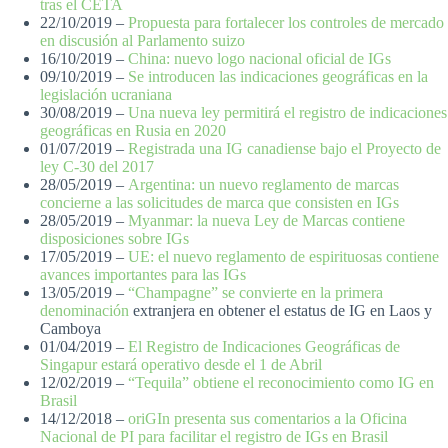
tras el CETA
22/10/2019 –
Propuesta para fortalecer los controles de mercado
en discusión al Parlamento suizo
16/10/2019 –
China: nuevo logo nacional oficial de IGs
09/10/2019 –
Se introducen las indicaciones geográficas en la
legislación ucraniana
30/08/2019 –
Una nueva ley permitirá el registro de indicaciones
geográficas en Rusia en 2020
01/07/2019 –
Registrada una IG canadiense bajo el Proyecto de
ley C-30 del 2017
28/05/2019 –
Argentina: un nuevo reglamento de marcas
concierne a las solicitudes de marca que consisten en IGs
28/05/2019 –
Myanmar: la nueva Ley de Marcas contiene
disposiciones sobre IGs
17/05/2019 –
UE: el nuevo reglamento de espirituosas contiene
avances importantes para las IGs
13/05/2019 –
“Champagne” se convierte en la primera
denominación
extranjera en obtener el estatus de IG en Laos y
Camboya
01/04/2019 –
El Registro de Indicaciones Geográficas de
Singapur estará operativo desde el 1 de Abril
12/02/2019 –
“Tequila” obtiene el reconocimiento como IG en
Brasil
14/12/2018 –
oriGIn presenta sus comentarios a la Oficina
Nacional de PI para facilitar el registro de IGs en Brasil