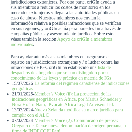
jurisdicciones extranjeras. Por otra parte, oriGIn ayuda a
sus miembros a reducir los costos de monitoreo en los
mercados extranjeros y llegar a las autoridades públicas en
caso de abuso. Nuestros miembros nos envían la
información relativa a posibles infracciones que se verifícan
en sus regiones, y oriGIn actúa para ponerles fin a través de
campañas públicas y asesoramiento jurídico. Sobre esto,
véase también la sección
Apoyo de oriGIn a miembros
individuales
.
Para ayudar aún más a sus miembros en asegurarse el
registro en jurisdicciones extranjeras y / o luchar contra las
infracciones de IGs, oriGIn ha establecido una
lista de
despachos de abogados que se han distinguido por su
conocimiento de las leyes y práctica en materia de IGs
15/07/2026-
La reforma del régimen canadiense de indicaciones
geográficas
21/01/2025-
Member’s Voice (ii): La protección de las
indicaciones geográficas en África, por Marius Schneider y
Nora Ho Tu Nam, IPvocate Africa Legal Advisers Ltd.
13/03/2024-
Nueva Zelanda modifica su marco jurídico para
cumplir con el ALC
07/02/2024-
Member’s Voice (2): Comunicado de prensa:
Orégano de Tacna: nueva denominación de origen peruana, a
firma de INDECOPI Perú