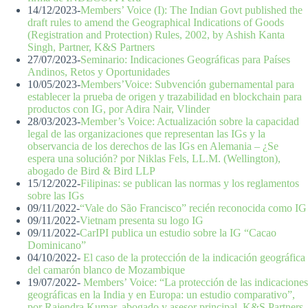
14/12/2023-
Members’ Voice (I): The Indian Govt published the
draft rules to amend the Geographical Indications of Goods
(Registration and Protection) Rules, 2002, by Ashish Kanta
Singh, Partner, K&S Partners
27/07/2023-
Seminario: Indicaciones Geográficas para Países
Andinos, Retos y Oportunidades
10/05/2023-
Members’Voice: Subvención gubernamental para
establecer la prueba de origen y trazabilidad en blockchain para
productos con IG, por Adira Nair, Vlinder
28/03/2023-
Member’s Voice: Actualización sobre la capacidad
legal de las organizaciones que representan las IGs y la
observancia de los derechos de las IGs en Alemania – ¿Se
espera una solución? por Niklas Fels, LL.M. (Wellington),
abogado de Bird & Bird LLP
15/12/2022-
Filipinas: se publican las normas y los reglamentos
sobre las IGs
09/11/2022-
“Vale do São Francisco” recién reconocida como IG
09/11/2022-
Vietnam presenta su logo IG
09/11/2022-
CarIPI publica un estudio sobre la IG “Cacao
Dominicano”
04/10/2022-
El caso de la protección de la indicación geográfica
del camarón blanco de Mozambique
19/07/2022-
Members’ Voice: “La protección de las indicaciones
geográficas en la India y en Europa: un estudio comparativo”,
por Rajendra Kumar, abogado y asesor principal, K&S Partners