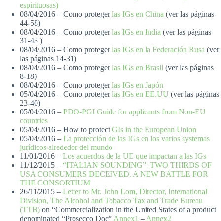
espirituosas)
08/04/2016 – Como proteger
las IGs en China
(ver las páginas
44-58)
08/04/2016 – Como proteger
las IGs en India
(ver las páginas
31-43 )
08/04/2016 – Como proteger
las IGs en la Federación Rusa
(ver
las páginas 14-31)
08/04/2016 – Como proteger
las IGs en Brasil
(ver las páginas
8-18)
08/04/2016 – Como proteger
las IGs en Japón
05/04/2016 – Como proteger
las IGs en EE.UU
(ver las páginas
23-40)
05/04/2016 –
PDO-PGI Guide for applicants from Non-EU
countries
05/04/2016 – How to protect
GIs in the European Union
05/04/2016 –
La protección de las IGs en los varios systemas
jurídicos alrededor del mundo
11/01/2016 –
Los acuerdos de la UE que impactan a las IGs
11/12/2015 –
“ITALIAN SOUNDING”: TWO THIRDS OF
USA CONSUMERS DECEIVED. A NEW BATTLE FOR
THE CONSORTIUM
26/11/2015 –
Letter to Mr. John Lom, Director, International
Division, The Alcohol and Tobacco Tax and Trade Bureau
(TTB)
on “Commercialization in the United States of a product
denominated “Prosecco Doc”
Annex1
–
Annex2