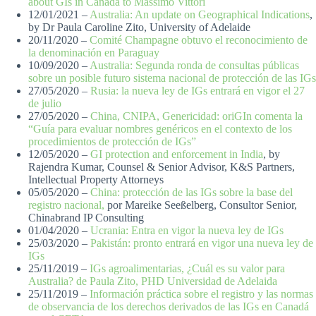
about GIs in Canada to Massimo Vittori
12/01/2021 –
Australia: An update on Geographical Indications
,
by Dr Paula Caroline Zito, University of Adelaide
20/11/2020 –
Comité Champagne obtuvo el reconocimiento de
la denominación en Paraguay
10/09/2020 –
Australia: Segunda ronda de consultas públicas
sobre un posible futuro sistema nacional de protección de las IGs
27/05/2020 –
Rusia: la nueva ley de IGs entrará en vigor el 27
de julio
27/05/2020 –
China, CNIPA, Genericidad: oriGIn comenta la
“Guía para evaluar nombres genéricos en el contexto de los
procedimientos de protección de IGs”
12/05/2020 –
GI protection and enforcement in India
, by
Rajendra Kumar, Counsel & Senior Advisor, K&S Partners,
Intellectual Property Attorneys
05/05/2020 –
China: protección de las IGs sobre la base del
registro nacional,
por Mareike Seeßelberg, Consultor Senior,
Chinabrand IP Consulting
01/04/2020 –
Ucrania: Entra en vigor la nueva ley de IGs
25/03/2020 –
Pakistán: pronto entrará en vigor una nueva ley de
IGs
25/11/2019 –
IGs agroalimentarias, ¿Cuál es su valor para
Australia? de Paula Zito, PHD Universidad de Adelaida
25/11/2019 –
Información práctica sobre el registro y las normas
de observancia de los derechos derivados de las IGs en Canadá