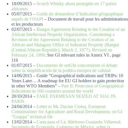
18/09/2015 –
Scotch Whisky ahora protegido en 17 países
africanos
05/07/2015 –
Guide du demandeur d’Indication géographique
auprès de l’OAPI
– Document de travail pour les administrations
et les producteurs
02/07/2015 –
Bangui Agreement Relating to the Creation of an
African Intellectual Property Organization, Constituting a
Revision of the Agreement Relating to the Creation of an
African and Malagasy Office of Industrial Property (Bangui
(Central African Republic), March 2, 1977), Revised on
February 24, 1999
. See GI relevant rules in Annex VI , page
116
01/07/2015 –
Documento de oriGIn concerniente el debate
sobre la simplificación de la política europea de calidad
14/06/2015 – Guide “Geographical indications and TRIPs: 10
Years Later… A roadmap for EU GI holders to gain protection
in other WTO Members” –
Part II: Protection of Geographical
Indications in 160 countries around the world
20/10/2014 –
FAKE PARMESAN SEIZED AT SIAL IN
PARIS
24/04/2014 –
Letter to Mr. Dacian Cioloş, European
Commissioner for Agriculture and Rural Development, on GI
“Grappa” technical file
13/02/2014 –
Carta para el Lic Ildefonso Guajardo Villarreal,
Secretario de Economía, Gobierno de México, sobre la