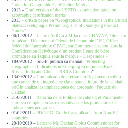
Guide for Geographic Certification Marks
2013 –
Draft version of the USPTO examination guide on
geographic certification marks
2013 –
oriGIn paper on “Geographical Indications in the United
States:Developing a Preliminary List of Qualifying Product
Names”
06/12/2012 –
Lettre d’oriGIn à M Jacques CHAVAZ, Directeur
suppléant, Département fédéral de l’économie DFE, Office
fédéral de l’agriculture OFAG, sur Commercialisation dans la
Confédération Helvétique d’un produit à base de bière
aromatisée au Tequila sous la marque « Desperados »
18/09/2012 – oriGIn publica su manual:
“Protecting
Geographical Indications in Emerging Economies (Brazil,
Russia, India and China – BRICs Countries)
”
13/09/2012 –
Comunicado de prensa: Un Reglamento solido
que carece de un ingrediente clave para el futuro de la calidad:
oriGIn analiza las implicaciones del aprobado “Paquete de
Calidad”
21/06/2011 –
Reforma de la Política de calidad: el Parlamento
europeo cumple con las expectativas de los productores de
indicaciones geográficas
01/02/2011 –
PDO-PGI Guide for applicants from Non-EU
countries
28/10/2010 –
Letter to Mr. Dacian Cioloş Commissioner for