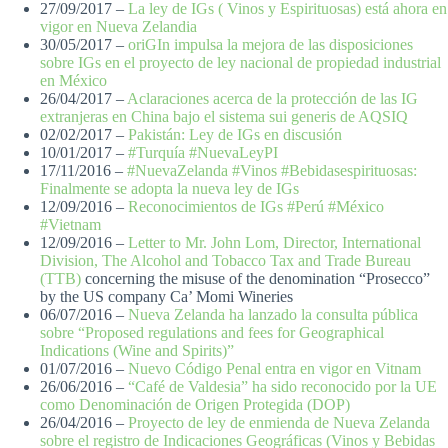
27/09/2017 –
La ley de IGs ( Vinos y Espirituosas) está ahora en
vigor en Nueva Zelandia
30/05/2017 –
oriGIn impulsa la mejora de las disposiciones
sobre IGs en el proyecto de ley nacional de propiedad industrial
en México
26/04/2017 –
Aclaraciones acerca de la protección de las IG
extranjeras en China bajo el sistema sui generis de AQSIQ
02/02/2017 –
Pakistán: Ley de IGs en discusión
10/01/2017 –
#Turquía #NuevaLeyPI
17/11/2016 –
#NuevaZelanda #Vinos #Bebidasespirituosas:
Finalmente se adopta la nueva ley de IGs
12/09/2016 –
Reconocimientos de IGs #Perú #México
#Vietnam
12/09/2016 –
Letter to Mr. John Lom, Director, International
Division, The Alcohol and Tobacco Tax and Trade Bureau
(TTB)
concerning the misuse of the denomination “Prosecco”
by the US company Ca’ Momi Wineries
06/07/2016 –
Nueva Zelanda ha lanzado la consulta pública
sobre “Proposed regulations and fees for Geographical
Indications (Wine and Spirits)”
01/07/2016 –
Nuevo Código Penal entra en vigor en Vitnam
26/06/2016 –
“Café de Valdesia” ha sido reconocido por la UE
como Denominación de Origen Protegida (DOP)
26/04/2016 –
Proyecto de ley de enmienda de Nueva Zelanda
sobre el registro de Indicaciones Geográficas (Vinos y Bebidas