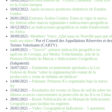
10/02/2022-
Reconocimiento de “Ceylon Cinnamon” como IGP
en la Unión europea
10/02/2022-
Japón reconoce productos distintivos de Estados
Unidos
26/01/2022-
Emiratos Árabes Unidos: Entra en vigor la nueva
ley federal sobre marcas registradas e indicaciones geográficas
16/12/2021-
Las indicaciones geográficas se están fortaleciendo
en África
30/09/2021-
Members’ Voice: ¿Qué pasa en Neuville para que el
maíz sea dulce?
Por el Conseil des Appellations Réservées et des
Termes Valorisants (CARTV)
14/09/2021 –
“Qvevri”: primera indicación geográfica no
agrícola de Georgia, por Medea Tchitchinadze, jefa de la
Primera División de Marcas e Indicaciones Geográficas
(Sakpatenti)
16/07/2021 –
Enmienda recientemente aprobada a la Ley
Federal de Rusia “sobre la reglamentación estatal de la
producción y venta de bebidas alcohólicas”
14/06/2021 –
Pakistan: Primeras IGs registradas bajo la nueva
ley
15/02/2021 –
Resultados del evento en línea de oriGIn sobre los
últimos avances concernientes la protección de las IGs en China
28/01/2021 –
Brasil: Publicación de un Manual de Indicaciones
Geográficas para facilitar los registros
26/01/2021 –
Video: Geographical Indications – 5 questions