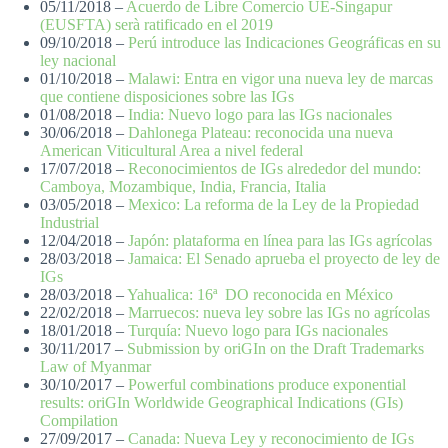
05/11/2018 –
Acuerdo de Libre Comercio UE-Singapur
(EUSFTA) serà ratificado en el 2019
09/10/2018 –
Perú introduce las Indicaciones Geográficas en su
ley nacional
01/10/2018 –
Malawi: Entra en vigor una nueva ley de marcas
que contiene disposiciones sobre las IGs
01/08/2018 –
India: Nuevo logo para las IGs nacionales
30/06/2018 –
Dahlonega Plateau: reconocida una nueva
American Viticultural Area a nivel federal
17/07/2018 –
Reconocimientos de IGs alrededor del mundo:
Camboya, Mozambique, India, Francia, Italia
03/05/2018 –
Mexico: La reforma de la Ley de la Propiedad
Industrial
12/04/2018 –
Japón: plataforma en línea para las IGs agrícolas
28/03/2018 –
Jamaica: El Senado aprueba el proyecto de ley de
IGs
28/03/2018 –
Yahualica: 16ª DO reconocida en México
22/02/2018 –
Marruecos: nueva ley sobre las IGs no agrícolas
18/01/2018 –
Turquía: Nuevo logo para IGs nacionales
30/11/2017 –
Submission by oriGIn on the Draft Trademarks
Law of Myanmar
30/10/2017 –
Powerful combinations produce exponential
results: oriGIn Worldwide Geographical Indications (GIs)
Compilation
27/09/2017 –
Canada: Nueva Ley y reconocimiento de IGs