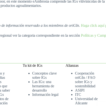
or, en este momento eAmbrosia comprende las IGs vitivinícolas de la U
s productos agroalimentarios.
io de información reservado a los miembros de oriGIn.
Haga click aquí 
regional ver la categoria correspondiente en la sección
Políticas y Cam
Tu kit de IGs
Alianzas
as y
Conceptos clave
Cooperación
ñas
sobre IGs
oriGIn / FAO
s
Las IGs: una
sobre IGs y
o que
herramienta de
sostenibilidad
a saber
desarrollo
ASIPI
IGs
Información legal
ITC
tos de
Universidad de
ación
Alicante