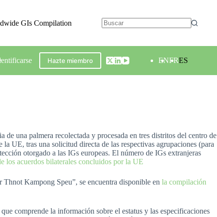
ldwide GIs Compilation
dentificarse
EN
FR
ES
Hazte miembro
e una palmera recolectada y procesada en tres distritos del centro de
la UE, tras una solicitud directa de las respectivas agrupaciones (para
otección otorgado a las IGs europeas. El número de IGs extranjeras
de los acuerdos bilaterales concluidos por la UE
“Skor Thnot Kampong Speu”, se encuentra disponible en
la compilación
que comprende la información sobre el estatus y las especificaciones