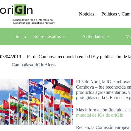
Noticias
Políticas y Ca
Inicio
Sobre nosotros
Actividades
Me
03/04/2019 – IG de Camboya reconocida en la UE y publicación de la
Campañas/oriGInAlerts
El 3 de Abril, la IG camboya
Camboya – fue reconocida en l
productos agroalimentarios, v
protegidas en la UE crece ex
Más información (incluidas la
mundial de IGs de oriGIn
Recién, la Comisión europea 