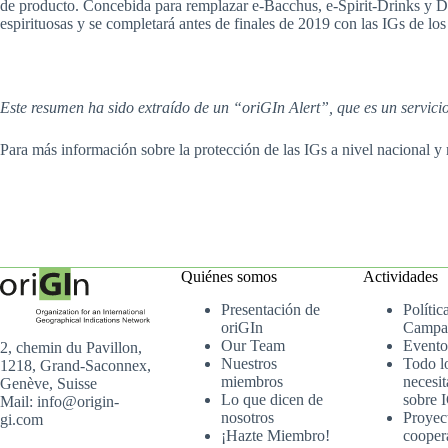
de producto. Concebida para remplazar e-Bacchus, e-Spirit-Drinks y Do
espirituosas y se completará antes de finales de 2019 con las IGs de lo
Este resumen ha sido extraído de un “oriGIn Alert”, que es un servic
Para más información sobre la protección de las IGs a nivel nacional y 
Quiénes somos
Actividades
Presentación de
Polític
oriGIn
Campa
Our Team
Evento
2, chemin du Pavillon,
Nuestros
Todo l
1218, Grand-Saconnex,
miembros
necesit
Genève, Suisse
Lo que dicen de
sobre 
Mail: info@origin-
nosotros
Proyec
gi.com
¡Hazte Miembro!
cooper