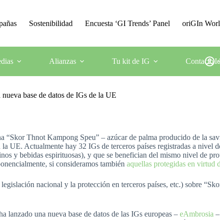
mpañas
Sostenibilidad
Encuesta ‘GI Trends’ Panel
oriGIn Wor
dias
Alianzas
Tu kit de IG
Contacto
I
 nueva base de datos de IGs de la UE
na “Skor Thnot Kampong Speu” – azúcar de palma producido de la savia d
a UE. Actualmente hay 32 IGs de terceros países registradas a nivel de 
inos y bebidas espirituosas), y que se benefician del mismo nivel de pr
ponencialmente, si consideramos también
aquellas protegidas en virtud 
 legislación nacional y la protección en terceros países, etc.) sobre 
ha lanzado una nueva base de datos de las IGs europeas –
eAmbrosia
– 