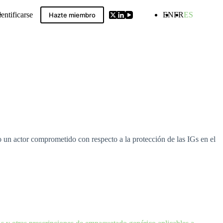
dentificarse
EN
FR
ES
Hazte miembro
ldwide GIs Compilation
un actor comprometido con respecto a la protección de las IGs en el