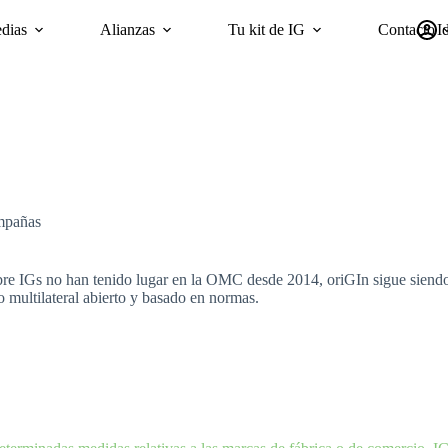
dias
Alianzas
Tu kit de IG
Contacto
I
mpañas
Sostenibilidad
Encuesta ‘GI Trends’ Panel
oriGIn Wor
ampañas
re IGs no han tenido lugar en la OMC desde 2014, oriGIn sigue siendo 
 multilateral abierto y basado en normas.