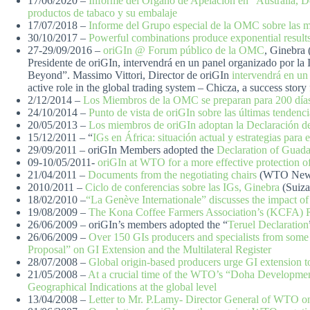
17/06/2020 –
Informe del Órgano de Apelación en “Australia, De
productos de tabaco y su embalaje
17/07/2018 –
Informe del Grupo especial de la OMC sobre las med
30/10/2017 –
Powerful combinations produce exponential result
27-29/09/2016 –
oriGIn @ Forum público de la OMC
, Ginebra 
Presidente de oriGIn, intervendrá en un panel organizado por l
Beyond”. Massimo Vittori, Director de oriGIn
intervendrá en un
active role in the global trading system – Chicza, a success sto
2/12/2014 –
Los Miembros de la OMC se preparan para 200 días de
24/10/2014 –
Punto de vista de oriGIn sobre las últimas tendencia
20/05/2013 –
Los miembros de oriGIn adoptan la Declaración d
15/12/2011 – “
IGs en África: situación actual y estrategias para
29/09/2011 – oriGIn Members adopted the
Declaration of Guada
09-10/05/2011-
oriGIn at WTO for a more effective protection of 
21/04/2011 –
Documents from the negotiating chairs
(WTO New
2010/2011 –
Ciclo de conferencias sobre las IGs, Ginebra
(Suiza
18/02/2010 –
“La Genève Internationale” discusses the impact o
19/08/2009 –
The Kona Coffee Farmers Association’s (KC
26/06/2009 – oriGIn’s members adopted the “
Teruel Declaration
26/06/2009 –
Over 150 GIs producers and specialists from some 
Proposal” on GI Extension and the Multilateral Register
28/07/2008 –
Global origin-based producers urge GI extension t
21/05/2008 –
At a crucial time of the WTO’s “Doha Development 
Geographical Indications at the global level
13/04/2008 –
Letter to Mr. P.Lamy- Director General of WTO