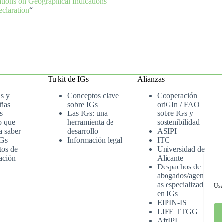
tions on Geographical Indications
claration
“
Tu kit de IGs
Alianzas
as y
Conceptos clave
Cooperación
ñas
sobre IGs
oriGIn / FAO
s
Las IGs: una
sobre IGs y
o que
herramienta de
sostenibilidad
a saber
desarrollo
ASIPI
IGs
Información legal
ITC
tos de
Universidad de
ación
Alicante
Despachos de
abogados/agenci
as especializados
Usa
en IGs
EIPIN-IS
LIFE TTGG
AfrIPI