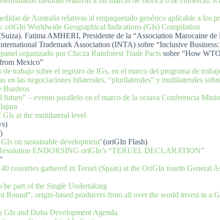
terminadas medidas relativas a las marcas de fábrica o de comercio, IG
idas de Australia relativas al empaquetado genérico aplicable a los p
s: oriGIn Worldwide Geographical Indications (GIs) Compilation
(Suiza)
. Fatima AMHERI, Presidente de la “Association Marocaine de
a International Trademark Association (INTA) sobre “Inclusive Busines
 panel
organizado por Chicza Rainforest Trade Pacts
sobre
“How WTO r
ry from Mexico”
 trabajo sobre el registro de IGs, en el marco del programa de trabajo
s en las negociaciones bilaterales, “plurilaterales” y multilaterales sobr
e Burdeos
 el futuro” – evento parallelo en el marco de la octava Conferencia Mini
lajara
GIs at the multilateral level
s)
)
f GIs on sustainable development”
(oriGIn Flash)
FA) Resolution ENDORSING oriGIn’s “TERUEL DECLARATION”
”
40 countries gathered in Teruel (Spain) at the OriGIn fourth General 
o be part of the Single Undertaking
Round”, origin-based producers from all over the world invest in a Gen
 on GIs and Doha Development Agenda