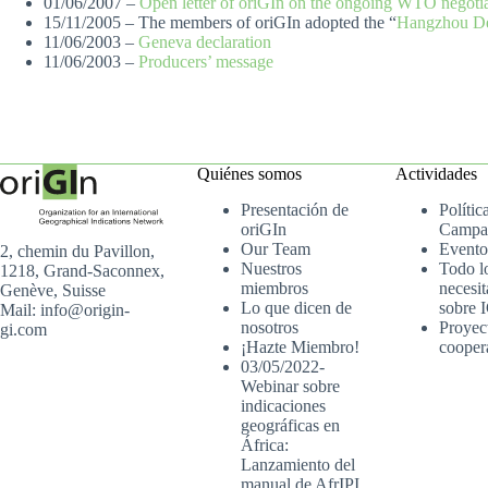
01/06/2007 –
Open letter of oriGIn on the ongoing WTO negotia
15/11/2005 – The members of oriGIn adopted the “
Hangzhou De
11/06/2003 –
Geneva declaration
11/06/2003 –
Producers’ message
Quiénes somos
Actividades
Presentación de
Polític
oriGIn
Campa
Our Team
Evento
2, chemin du Pavillon,
Nuestros
Todo l
1218, Grand-Saconnex,
miembros
necesit
Genève, Suisse
Lo que dicen de
sobre 
Mail: info@origin-
nosotros
Proyec
gi.com
¡Hazte Miembro!
cooper
03/05/2022-
Webinar sobre
indicaciones
geográficas en
África:
Lanzamiento del
manual de AfrIPI