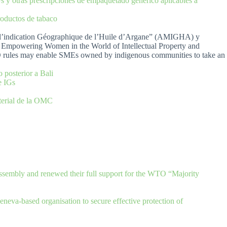
s y otras prescripciones de empaquetado genérico aplicables a
roductos de tabaco
 l’indication Géographique de l’Huile d’Argane” (AMIGHA) y
s: Empowering Women in the World of Intellectual Property and
ules may enable SMEs owned by indigenous communities to take an
 posterior a Bali
e IGs
sterial de la OMC
Assembly and renewed their full support for the WTO “Majority
eva-based organisation to secure effective protection of