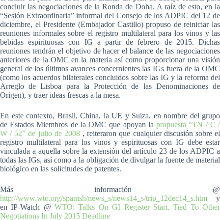
concluir las negociaciones de la Ronda de Doha. A raíz de esto, en la
“Sesión Extraordinaria” informal del Consejo de los ADPIC del 12 de
diciembre, el Presidente (Embajador Castillo) propuso de reiniciar las
reuniones informales sobre el registro multilateral para los vinos y las
bebidas espirituosas con IG a partir de febrero de 2015. Dichas
reuniones tendrán el objetivo de hacer el balance de las negociaciones
anteriores de la OMC en la materia así como proporcionar una visión
general de los últimos avances concernientes las IGs fuera de la OMC
(como los acuerdos bilaterales concluidos sobre las IG y la reforma del
Arreglo de Lisboa para la Protección de las Denominaciones de
Origen), y traer ideas frescas a la mesa.
En este contexto, Brasil, China, la UE y Suiza, en nombre del grupo
de Estados Miembros de la OMC que apoyan la
propuesta “TN / C 
W / 52” de julio de 2008
, reiteraron que cualquier discusión sobre e
registro multilateral para los vinos y espirituosas con IG debe estar
vinculada a aquella sobre la extensión del artículo 23 de los ADPIC a
todas las IGs, así como a la obligación de divulgar la fuente de material
biológico en las solicitudes de patentes.
Más información @
http://www.wto.org/spanish/news_s/news14_s/trip_12dec14_s.htm
y
en IP-Watch @
WTO: Talks On GI Register Start, Tied To Othe
Negotiations In July 2015 Deadline