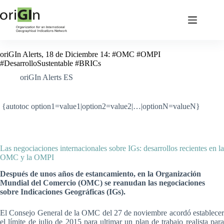
oriGIn Alerts, 18 de Diciembre 14: #OMC #OMPI
#DesarrolloSustentable #BRICs
oriGIn Alerts ES
{autotoc option1=value1|option2=value2|…|optionN=valueN}
Las negociaciones internacionales sobre IGs: desarrollos recientes en la
OMC y la OMPI
Después de unos años de estancamiento, en la Organización
Mundial del Comercio (OMC) se reanudan las negociaciones
sobre Indicaciones Geográficas (IGs).
El Consejo General de la OMC del 27 de noviembre acordó establecer
el límite de julio de 2015 para ultimar un plan de trabajo realista para