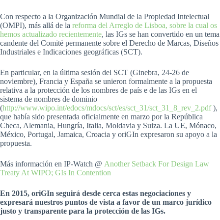
Con respecto a la Organización Mundial de la Propiedad Intelectual
(OMPI), más allá de la
reforma del Arreglo de Lisboa, sobre la cual os
hemos actualizado recientemente
, las IGs se han convertido en un tema
candente del Comité permanente sobre el Derecho de Marcas, Diseños
Industriales e Indicaciones geográficas (SCT).
En particular, en la última sesión del SCT (Ginebra, 24-26 de
noviembre), Francia y España se unieron formalmente a la propuesta
relativa a la protección de los nombres de país e de las IGs en el
sistema de nombres de dominio
(
http://www.wipo.int/edocs/mdocs/sct/es/sct_31/sct_31_8_rev_2.pdf
),
que había sido presentada oficialmente en marzo por la República
Checa, Alemania, Hungría, Italia, Moldavia y Suiza. La UE, Mónaco,
México, Portugal, Jamaica, Croacia y oriGIn expresaron su apoyo a la
propuesta.
Más información en IP-Watch @
Another Setback For Design Law
Treaty At WIPO; GIs In Contention
En 2015, oriGIn seguirá desde cerca estas negociaciones y
expresará nuestros puntos de vista a favor de un marco jurídico
justo y transparente para la protección de las IGs.