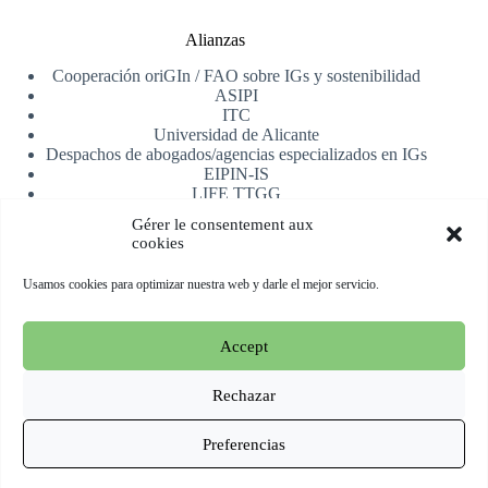
Alianzas
Cooperación oriGIn / FAO sobre IGs y sostenibilidad
ASIPI
ITC
Universidad de Alicante
Despachos de abogados/agencias especializados en IGs
EIPIN-IS
LIFE TTGG
AfrIPI
Gérer le consentement aux
cookies
Recibe nuestra newsletter
Usamos cookies para optimizar nuestra web y darle el mejor servicio.
Registrarse
Accept
Copyright © 2026 oriGIn | Organization for an International
Geographical Indications Network -
Web alojada y manejada
Rechazar
por Esperluat
Preferencias
Terms & conditions
Cookie Policy