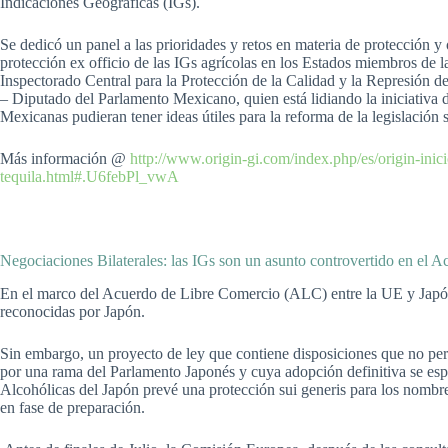
Indicaciones Geográficas (IGs).
Se dedicó un panel a las prioridades y retos en materia de protección y
protección ex officio de las IGs agrícolas en los Estados miembros de l
Inspectorado Central para la Protección de la Calidad y la Represión de
– Diputado del Parlamento Mexicano, quien está lidiando la iniciativa d
Mexicanas pudieran tener ideas útiles para la reforma de la legislación 
Más información @
http://www.origin-gi.com/index.php/es/origin-ini
tequila.html#.U6febPl_vwA
Negociaciones Bilaterales: las IGs son un asunto controvertido en el
En el marco del Acuerdo de Libre Comercio (ALC) entre la UE y Japón,
reconocidas por Japón.
Sin embargo, un proyecto de ley que contiene disposiciones que no perm
por una rama del Parlamento Japonés y cuya adopción definitiva se espe
Alcohólicas del Japón prevé una protección sui generis para los nombres
en fase de preparación.