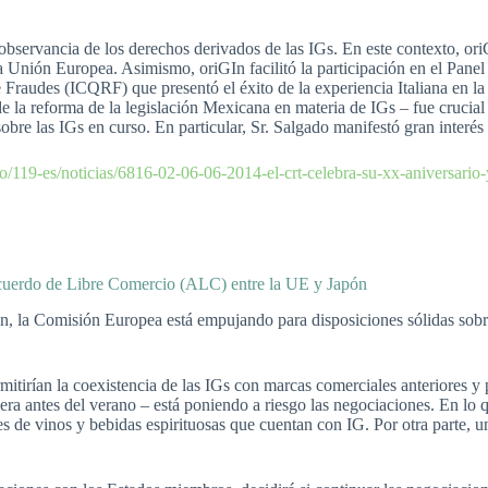
 observancia de los derechos derivados de las IGs. En este contexto, ori
a Unión Europea. Asimismo, oriGIn facilitó la participación en el Panel
 Fraudes (ICQRF) que presentó el éxito de la experiencia Italiana en la 
e la reforma de la legislación Mexicana en materia de IGs – fue crucial
sobre las IGs en curso. En particular, Sr. Salgado manifestó gran interés
cio/119-es/noticias/6816-02-06-06-2014-el-crt-celebra-su-xx-aniversa
 Acuerdo de Libre Comercio (ALC) entre la UE y Japón
 la Comisión Europea está empujando para disposiciones sólidas sobre
itirían la coexistencia de las IGs con marcas comerciales anteriores y 
ra antes del verano – está poniendo a riesgo las negociaciones. En lo q
 de vinos y bebidas espirituosas que cuentan con IG. Por otra parte, una