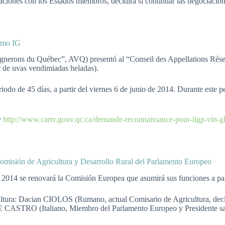
aciones con los Estados miembros, decidirá si continuar las negociacio
como IG
Vignerons du Québec”, AVQ) presentó al “Conseil des Appellations Rése
 de uvas vendimiadas heladas).
do de 45 días, a partir del viernes 6 de junio de 2014. Durante este p
@
http://www.cartv.gouv.qc.ca/demande-reconnaissance-pour-ligp-vin-g
omisión de Agricultura y Desarrollo Rural del Parlamento Europeo
e 2014 se renovará la Comisión Europea que asumirá sus funciones a pa
ultura: Dacian CIOLOS (Rumano, actual Comisario de Agricultura, decla
ASTRO (Italiano, Miembro del Parlamento Europeo y Presidente salie