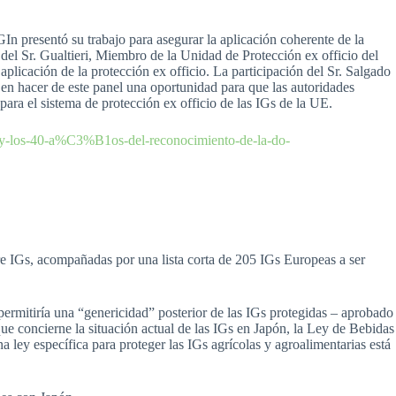
GIn presentó su trabajo para asegurar la aplicación coherente de la
 del Sr. Gualtieri, Miembro de la Unidad de Protección ex officio del
aplicación de la protección ex officio. La participación del Sr. Salgado
 en hacer de este panel una oportunidad para que las autoridades
 para el sistema de protección ex officio de las IGs de la UE.
rio-y-los-40-a%C3%B1os-del-reconocimiento-de-la-do-
 IGs, acompañadas por una lista corta de 205 IGs Europeas a ser
permitiría una “genericidad” posterior de las IGs protegidas – aprobado
ue concierne la situación actual de las IGs en Japón, la Ley de Bebidas
 ley específica para proteger las IGs agrícolas y agroalimentarias está