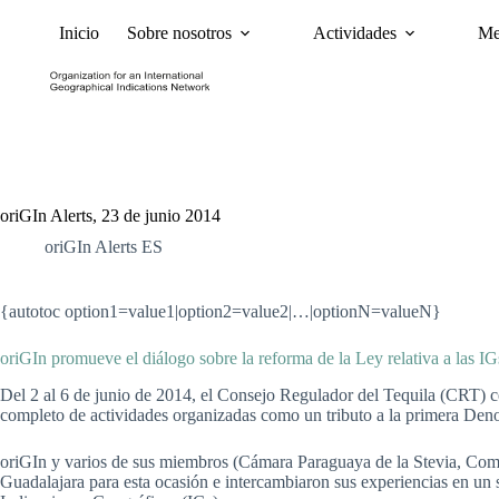
Inicio
Sobre nosotros
Actividades
Me
Noticias
Políticas y Ca
oriGIn Alerts, 23 de junio 2014
oriGIn Alerts ES
{autotoc option1=value1|option2=value2|…|optionN=valueN}
oriGIn promueve el diálogo sobre la reforma de la Ley relativa a las I
Del 2 al 6 de junio de 2014, el Consejo Regulador del Tequila (CRT) 
completo de actividades organizadas como un tributo a la primera Den
oriGIn y varios de sus miembros (Cámara Paraguaya de la Stevia, Com
Guadalajara para esta ocasión e intercambiaron sus experiencias en un se