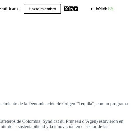
dentificarse
EN
FR
ES
Hazte miembro
ldwide GIs Compilation
onocimiento de la Denominación de Origen “Tequila”, con un programa
Cafeteros de Colombia, Syndicat du Pruneau d’Agen) estuvieron en
ir de la sustentabilidad y la innovación en el sector de las