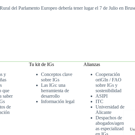
Rural del Parlamento Europeo debería tener lugar el 7 de Julio en Brus
Tu kit de IGs
Alianzas
as y
Conceptos clave
Cooperación
ñas
sobre IGs
oriGIn / FAO
s
Las IGs: una
sobre IGs y
o que
herramienta de
sostenibilidad
a saber
desarrollo
ASIPI
IGs
Información legal
ITC
tos de
Universidad de
ación
Alicante
Despachos de
abogados/agenci
as especializados
Usa
en IGs