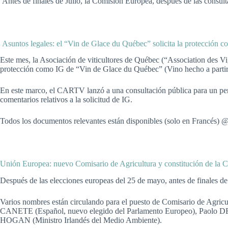
Antes de finales de Julio, la Comisión Europea, después de las consult
Asuntos legales: el “Vin de Glace du Québec” solicita la protección 
Este mes, la Asociación de viticultores de Québec (“Association des 
protección como IG de “Vin de Glace du Québec” (Vino hecho a partir
En este marco, el CARTV lanzó a una consultación pública para un perio
comentarios relativos a la solicitud de IG.
Todos los documentos relevantes están disponibles (solo en Francés) 
Unión Europea: nuevo Comisario de Agricultura y constitución de la C
Después de las elecciones europeas del 25 de mayo, antes de finales d
Varios nombres están circulando para el puesto de Comisario de Agric
CANETE (Español, nuevo elegido del Parlamento Europeo), Paolo DE C
HOGAN (Ministro Irlandés del Medio Ambiente).