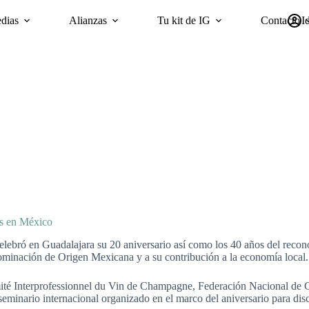
dias
Alianzas
Tu kit de IG
Contacto
I
mpañas
Sostenibilidad
Encuesta ‘GI Trends’ Panel
oriGIn Wor
Gs en México
celebró en Guadalajara su 20 aniversario así como los 40 años del rec
ominación de Origen Mexicana y a su contribución a la economía local.
ité Interprofessionnel du Vin de Champagne, Federación Nacional de 
minario internacional organizado en el marco del aniversario para discut