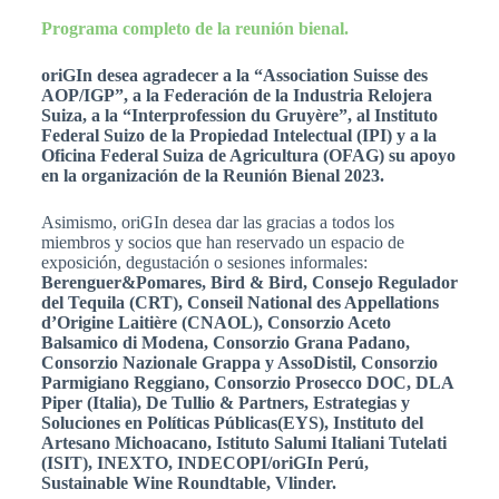
Programa completo de la reunión bienal.
oriGIn desea agradecer a la “Association Suisse des
AOP/IGP”, a la Federación de la Industria Relojera
Suiza, a la “Interprofession du Gruyère”, al Instituto
Federal Suizo de la Propiedad Intelectual (IPI) y a la
Oficina Federal Suiza de Agricultura (OFAG) su apoyo
en la organización de la Reunión Bienal 2023.
Asimismo, oriGIn desea dar las gracias a todos los
miembros y socios que han reservado un espacio de
exposición, degustación o sesiones informales:
Berenguer&Pomares, Bird & Bird, Consejo Regulador
del Tequila (CRT), Conseil National des Appellations
d’Origine Laitière (CNAOL), Consorzio Aceto
Balsamico di Modena, Consorzio Grana Padano,
Consorzio Nazionale Grappa y AssoDistil, Consorzio
Parmigiano Reggiano, Consorzio Prosecco DOC, DLA
Piper (Italia), De Tullio & Partners, Estrategias y
Soluciones en Políticas Públicas(EYS), Instituto del
Artesano Michoacano, Istituto Salumi Italiani Tutelati
(ISIT), INEXTO, INDECOPI/oriGIn Perú,
Sustainable Wine Roundtable, Vlinder.