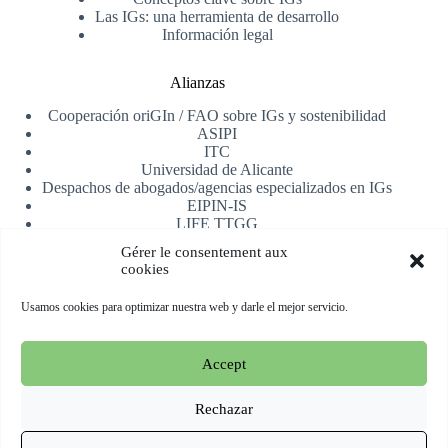
Las IGs: una herramienta de desarrollo
Información legal
Alianzas
Cooperación oriGIn / FAO sobre IGs y sostenibilidad
ASIPI
ITC
Universidad de Alicante
Despachos de abogados/agencias especializados en IGs
EIPIN-IS
LIFE TTGG
AfrIPI
Gérer le consentement aux
cookies
Recibe nuestra newsletter
Usamos cookies para optimizar nuestra web y darle el mejor servicio.
Registrarse
Accept
Copyright © 2026 oriGIn | Organization for an International
Geographical Indications Network -
Web alojada y manejada
Rechazar
por Esperluat