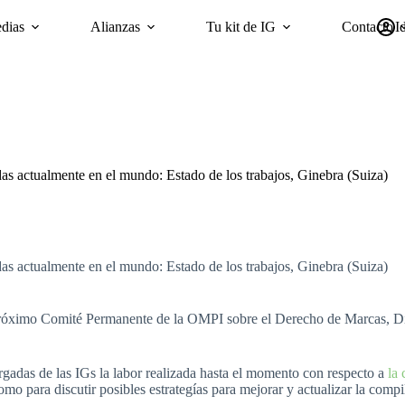
dias
Alianzas
Tu kit de IG
Contacto
I
mpañas
Sostenibilidad
Encuesta ‘GI Trends’ Panel
oriGIn Wor
as actualmente en el mundo: Estado de los trabajos, Ginebra (Suiza)
as actualmente en el mundo: Estado de los trabajos, Ginebra (Suiza)
 próximo Comité Permanente de la OMPI sobre el Derecho de Marcas, Di
argadas de las IGs la labor realizada hasta el momento con respecto a
la
 como para discutir posibles estrategías para mejorar y actualizar la co