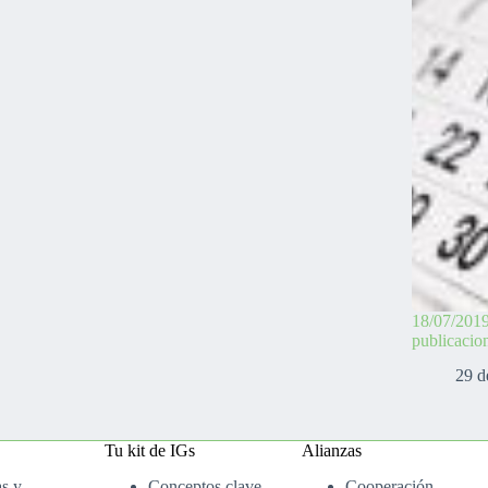
18/07/2019
publicacion
29 d
Tu kit de IGs
Alianzas
as y
Conceptos clave
Cooperación