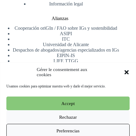
Información legal
Alianzas
Cooperación oriGIn / FAO sobre IGs y sostenibilidad
ASIPI
ITC
Universidad de Alicante
Despachos de abogados/agencias especializados en IGs
EIPIN-IS
LIFE TTGG
AfrIPI
Gérer le consentement aux
cookies
Recibe nuestra newsletter
Usamos cookies para optimizar nuestra web y darle el mejor servicio.
Registrarse
Accept
Copyright © 2026 oriGIn | Organization for an International
Geographical Indications Network -
Web alojada y manejada
Rechazar
por Esperluat
Preferencias