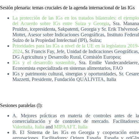
Sesión plenaria: temas cruciales de la agenda internacional de las IGs
La protección de las IGs en los tratados bilaterales: el ejemplo
del Acuerdo sobre IGs entre Suiza y Georgia
, Sra. Manan
Pruidze, icepresidenta, Sakpatenti, Georgia y Sr. Erik Thévenod-
Mottet, Asesor sobre Indicaciones Geográficas, Instituto Federal
Suizo de la Propiedad Intelectual (IPI), Suiza;
Prioridades para las IGs a nivel de la UE en la legislatura 2019-
2024
, Sr. Francis Fay, Jefe, Unidad de Indicaciones Geográficas,
DG Agricultura y Desarrollo Rural, Comisión Europea;
IGs y el desarrollo sostenible
, Sra. Emilie Vandecandelaere
Economista especializada en sistemas alimentarios, FAO
IGs y patrimonio cultural, sinergias y oportunidades, Sr. Cesare
Mazzetti, Presidente, Fundación QUALIVITA, Italia
Sesiones paralelas (I):
A. Mejores prácticas en materia de controles antes de la
comercialización y de controles de mercado. Facilitadores:
Valoritalia, Italia
and
MIPAAFT, Italia
B. El Sistema de las IGs en Georgia y cooperación entre
agrupaciones. Facilitadores: Origen España, España y oriGIn