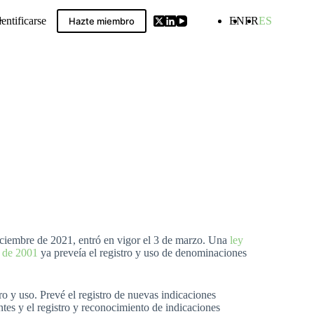
dentificarse
EN
FR
ES
Hazte miembro
ldwide GIs Compilation
iciembre de 2021, entró en vigor el 3 de marzo. Una
ley
o de 2001
ya preveía el registro y uso de denominaciones
ro y uso. Prevé el registro de nuevas indicaciones
entes y el registro y reconocimiento de indicaciones