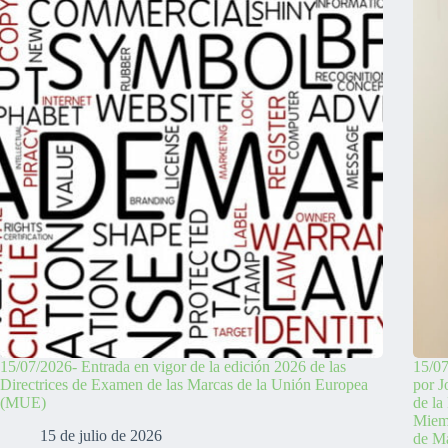
15/07/2026- Entrada en vigor de la edición 2026 de las
15/07
Directrices de Examen de las Marcas de la Unión Europea
por J
(MUE)
de la
Miemb
15 de julio de 2026
de Ma