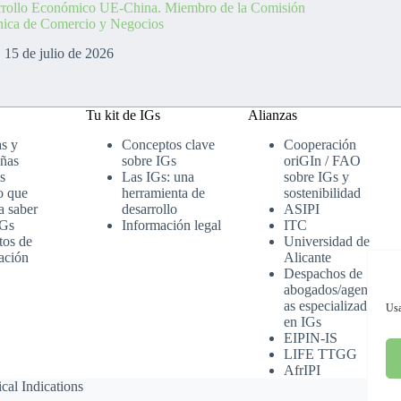
rrollo Económico UE-China. Miembro de la Comisión
nica de Comercio y Negocios
15 de julio de 2026
Tu kit de IGs
Alianzas
as y
Conceptos clave
Cooperación
ñas
sobre IGs
oriGIn / FAO
s
Las IGs: una
sobre IGs y
o que
herramienta de
sostenibilidad
a saber
desarrollo
ASIPI
IGs
Información legal
ITC
tos de
Universidad de
ación
Alicante
Despachos de
abogados/agenci
as especializados
Usa
en IGs
EIPIN-IS
LIFE TTGG
AfrIPI
cal Indications