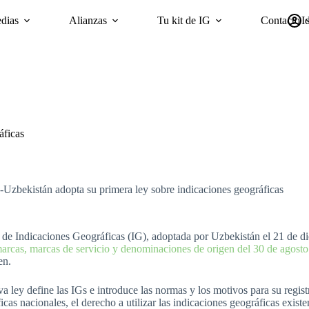
dias
Alianzas
Tu kit de IG
Contacto
I
mpañas
Sostenibilidad
Encuesta ‘GI Trends’ Panel
oriGIn Wor
áficas
Uzbekistán adopta su primera ley sobre indicaciones geográficas
de Indicaciones Geográficas (IG), adoptada por Uzbekistán el 21 de d
arcas, marcas de servicio y denominaciones de origen del 30 de agost
en.
a ley define las IGs e introduce las normas y los motivos para su regist
icas nacionales, el derecho a utilizar las indicaciones geográficas exist