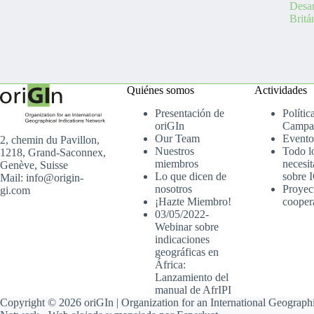
Desa
Britá
Quiénes somos
Actividades
Presentación de
Polític
oriGIn
Campa
Our Team
Evento
2, chemin du Pavillon,
Nuestros
Todo l
1218, Grand-Saconnex,
miembros
necesit
Genève, Suisse
Lo que dicen de
sobre 
Mail: info@origin-
nosotros
Proyec
gi.com
¡Hazte Miembro!
cooper
03/05/2022-
Webinar sobre
indicaciones
geográficas en
África:
Lanzamiento del
manual de AfrIPI
Copyright © 2026 oriGIn | Organization for an International Geographi