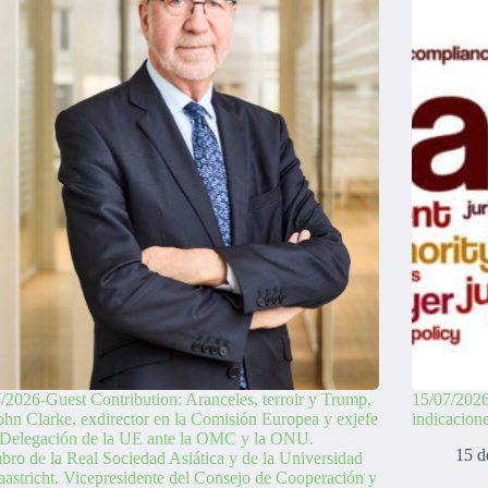
/2026-Guest Contribution: Aranceles, terroir y Trump,
15/07/2026
ohn Clarke, exdirector en la Comisión Europea y exjefe
indicacion
 Delegación de la UE ante la OMC y la ONU.
15 d
ro de la Real Sociedad Asiática y de la Universidad
astricht. Vicepresidente del Consejo de Cooperación y