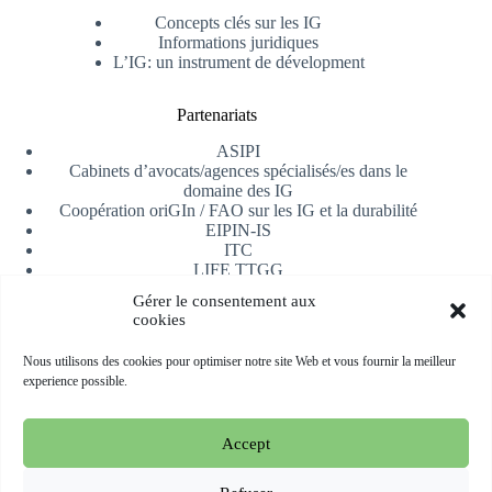
Concepts clés sur les IG
Informations juridiques
L’IG: un instrument de dévelopment
Partenariats
ASIPI
Cabinets d’avocats/agences spécialisés/es dans le
domaine des IG
Coopération oriGIn / FAO sur les IG et la durabilité
EIPIN-IS
ITC
LIFE TTGG
Université d’Alicante
Gérer le consentement aux
AfrIPI
cookies
Recevoir notre newsletter
Nous utilisons des cookies pour optimiser notre site Web et vous fournir la meilleur
experience possible.
S'inscrire
Accept
Copyright © 2026 oriGIn | Organization for an International
Geographical Indications Network -
Site web hébergé et géré