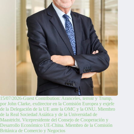
15/07/2026-Guest Contribution: Aranceles, terroir y Trump,
por John Clarke, exdirector en la Comisión Europea y exjefe
de la Delegación de la UE ante la OMC y la ONU. Miembro
de la Real Sociedad Asiática y de la Universidad de
Maastricht. Vicepresidente del Consejo de Cooperación y
Desarrollo Económico UE-China. Miembro de la Comisión
Británica de Comercio y Negocios