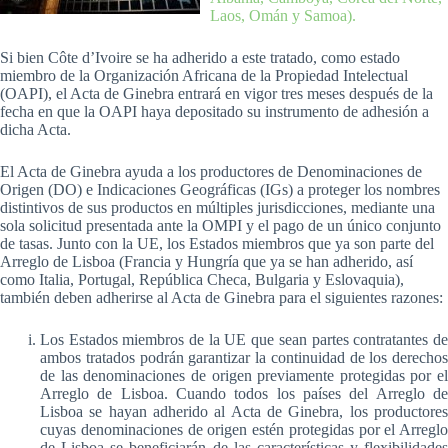
Laos, Omán y Samoa).
Si bien Côte d’Ivoire se ha adherido a este tratado, como estado
miembro de la Organización Africana de la Propiedad Intelectual
(OAPI), el Acta de Ginebra entrará en vigor tres meses después de la
fecha en que la OAPI haya depositado su instrumento de adhesión a
dicha Acta.
El Acta de Ginebra ayuda a los productores de Denominaciones de
Origen (DO) e Indicaciones Geográficas (IGs) a proteger los nombres
distintivos de sus productos en múltiples jurisdicciones, mediante una
sola solicitud presentada ante la OMPI y el pago de un único conjunto
de tasas. Junto con la UE, los Estados miembros que ya son parte del
Arreglo de Lisboa (Francia y Hungría que ya se han adherido, así
como Italia, Portugal, República Checa, Bulgaria y Eslovaquia),
también deben adherirse al Acta de Ginebra para el siguientes razones:
Los Estados miembros de la UE que sean partes contratantes de
ambos tratados podrán garantizar la continuidad de los derechos
de las denominaciones de origen previamente protegidas por el
Arreglo de Lisboa. Cuando todos los países del Arreglo de
Lisboa se hayan adherido al Acta de Ginebra, los productores
cuyas denominaciones de origen estén protegidas por el Arreglo
de Lisboa se beneficiarán de las características y flexibilidades