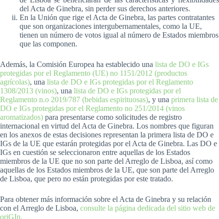
del Acta de Ginebra, sin perder sus derechos anteriores.
En la Unión que rige el Acta de Ginebra, las partes contratantes
que son organizaciones intergubernamentales, como la UE,
tienen un número de votos igual al número de Estados miembros
que las componen.
Además, la Comisión Europea ha establecido una
lista de DO e IGs
protegidas por el Reglamento (UE) no 1151/2012 (productos
agrícolas)
, una
lista de DO e IGs protegidas por el Reglamento
1308/2013 (vinos)
, una
lista de DO e IGs protegidas por el
Reglamento n.o 2019/787 (bebidas espirituosas)
, y una
primera lista de
DO e IGs protegidas por el Reglamento no 251/2014 (vinos
aromatizados)
para presentarse como solicitudes de registro
internacional en virtud del Acta de Ginebra. Los nombres que figuran
en los anexos de estas decisiones representan la primera lista de DO e
IGs de la UE que estarán protegidas por el Acta de Ginebra. Las DO e
IGs en cuestión se seleccionaron entre aquellas de los Estados
miembros de la UE que no son parte del Arreglo de Lisboa, así como
aquellas de los Estados miembros de la UE, que son parte del Arreglo
de Lisboa, que pero no están protegidas por este tratado.
Para obtener más información sobre el Acta de Ginebra y su relación
con el Arreglo de Lisboa,
consulte la página dedicada del sitio web de
oriGIn.