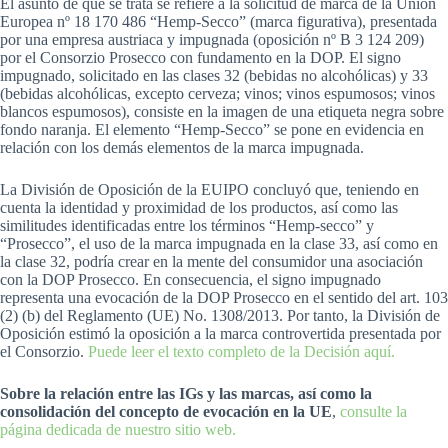
El asunto de que se trata se refiere a la solicitud de marca de la Unión
Europea nº 18 170 486 “Hemp-Secco” (marca figurativa), presentada
por una empresa austriaca y impugnada (oposición nº B 3 124 209)
por el Consorzio Prosecco con fundamento en la DOP. El signo
impugnado, solicitado en las clases 32 (bebidas no alcohólicas) y 33
(bebidas alcohólicas, excepto cerveza; vinos; vinos espumosos; vinos
blancos espumosos), consiste en la imagen de una etiqueta negra sobre
fondo naranja. El elemento “Hemp-Secco” se pone en evidencia en
relación con los demás elementos de la marca impugnada.
La División de Oposición de la EUIPO concluyó que, teniendo en
cuenta la identidad y proximidad de los productos, así como las
similitudes identificadas entre los términos “Hemp-secco” y
“Prosecco”, el uso de la marca impugnada en la clase 33, así como en
la clase 32, podría crear en la mente del consumidor una asociación
con la DOP Prosecco. En consecuencia, el signo impugnado
representa una evocación de la DOP Prosecco en el sentido del art. 103
(2) (b) del Reglamento (UE) No. 1308/2013. Por tanto, la División de
Oposición estimó la oposición a la marca controvertida presentada por
el Consorzio.
Puede leer el texto completo de la Decisión aquí.
Sobre la relación entre las IGs y las marcas, así como la
consolidación del concepto de evocación en la UE
,
consulte la
página dedicada de nuestro sitio web.