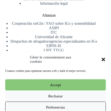
Información legal
Alianzas
Cooperación oriGIn / FAO sobre IGs y sostenibilidad
ASIPI
ITC
Universidad de Alicante
Despachos de abogados/agencias especializados en IGs
EIPIN-IS
LIFE TTGG
AfrIPI
Gérer le consentement aux
cookies
Recibe nuestra newsletter
Usamos cookies para optimizar nuestra web y darle el mejor servicio.
Registrarse
Accept
Copyright © 2026 oriGIn | Organization for an International
Geographical Indications Network -
Web alojada y manejada
Rechazar
por Esperluat
Preferencias