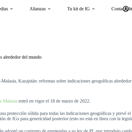
dias
Alianzas
Tu kit de IG
Contacto
I
mpañas
Sostenibilidad
Encuesta ‘GI Trends’ Panel
oriGIn Wor
as alrededor del mundo
Malasia, Kazajstán: reformas sobre indicaciones geográficas alrededo
e Malasia
entró en vigor el 18 de marzo de 2022.
na protección sólida para todas las indicaciones geográficas y prevé el
ión de IGs para genericidad posterior (esto no está en línea con la legisl
án adoptó un conjunto de enmiendas a su ley de PI, que introdujo cambio