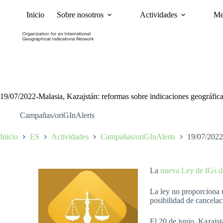
Inicio
Sobre nosotros
Actividades
Me
Noticias
Políticas y Ca
19/07/2022-Malasia, Kazajstán: reformas sobre indicaciones geográfic
Campañas/oriGInAlerts
Inicio
ES
Actividades
Campañas/oriGInAlerts
19/07/2022-
La
nueva Ley de IGs d
La ley no proporciona u
posibilidad de cancelac
El 20 de junio, Kazajst