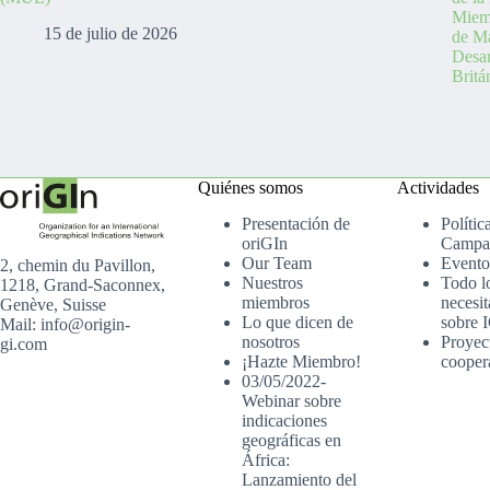
Miemb
15 de julio de 2026
de Ma
Desa
Britá
Quiénes somos
Actividades
Presentación de
Polític
oriGIn
Campa
Our Team
Evento
2, chemin du Pavillon,
Nuestros
Todo l
1218, Grand-Saconnex,
miembros
necesit
Genève, Suisse
Lo que dicen de
sobre 
Mail: info@origin-
nosotros
Proyec
gi.com
¡Hazte Miembro!
cooper
03/05/2022-
Webinar sobre
indicaciones
geográficas en
África:
Lanzamiento del