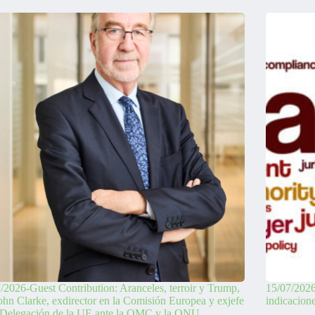
/2026-Guest Contribution: Aranceles, terroir y Trump,
15/07/2026
ohn Clarke, exdirector en la Comisión Europea y exjefe
indicacion
 Delegación de la UE ante la OMC y la ONU.