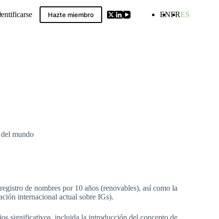
dentificarse
EN
FR
ES
Hazte miembro
ldwide GIs Compilation
r del mundo
 registro de nombres por 10 años (renovables), así como la
ación internacional actual sobre IGs).
s significativos, incluida la introducción del concepto de