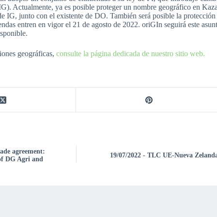
(IG). Actualmente, ya es posible proteger un nombre geográfico en K
de IG, junto con el existente de DO. También será posible la protección 
ndas entren en vigor el 21 de agosto de 2022. oriGIn seguirá este asunt
sponible.
ciones geográficas,
consulte la página dedicada de nuestro sitio web.
rade agreement:
19/07/2022 - TLC UE-Nueva Zelanda:
of DG Agri and