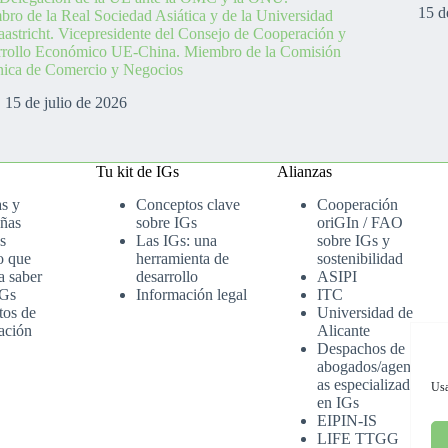
15 d
ro de la Real Sociedad Asiática y de la Universidad
astricht. Vicepresidente del Consejo de Cooperación y
rrollo Económico UE-China. Miembro de la Comisión
nica de Comercio y Negocios
15 de julio de 2026
Tu kit de IGs
Alianzas
as y
Conceptos clave
Cooperación
ñas
sobre IGs
oriGIn / FAO
s
Las IGs: una
sobre IGs y
o que
herramienta de
sostenibilidad
a saber
desarrollo
ASIPI
IGs
Información legal
ITC
tos de
Universidad de
ación
Alicante
Despachos de
abogados/agenci
as especializados
Usa
en IGs
EIPIN-IS
LIFE TTGG