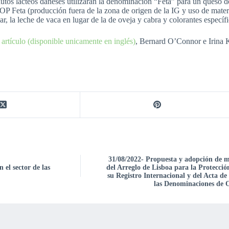
utos lácteos daneses utilizaran la denominación “Feta” para un queso d
OP Feta (producción fuera de la zona de origen de la IG y uso de mate
lar, la leche de vaca en lugar de la de oveja y cabra y colorantes específi
 artículo (disponible unicamente en inglés)
, Bernard O’Connor e Irina K
31/08/2022- Propuesta y adopción de 
 el sector de las
del Arreglo de Lisboa para la Protecci
su Registro Internacional y del Acta de
las Denominaciones de O