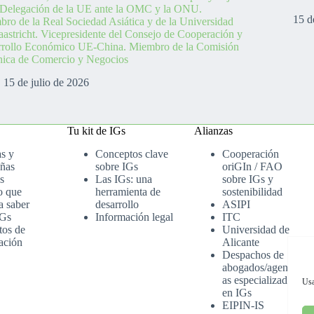
 Delegación de la UE ante la OMC y la ONU.
15 d
ro de la Real Sociedad Asiática y de la Universidad
astricht. Vicepresidente del Consejo de Cooperación y
rrollo Económico UE-China. Miembro de la Comisión
nica de Comercio y Negocios
15 de julio de 2026
Tu kit de IGs
Alianzas
as y
Conceptos clave
Cooperación
ñas
sobre IGs
oriGIn / FAO
s
Las IGs: una
sobre IGs y
o que
herramienta de
sostenibilidad
a saber
desarrollo
ASIPI
IGs
Información legal
ITC
tos de
Universidad de
ación
Alicante
Despachos de
abogados/agenci
as especializados
Usa
en IGs
EIPIN-IS