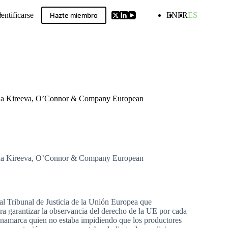
dentificarse
EN
FR
ES
Hazte miembro
ldwide GIs Compilation
Irina Kireeva, O’Connor & Company European
Irina Kireeva, O’Connor & Company European
 al Tribunal de Justicia de la Unión Europea que
a garantizar la observancia del derecho de la UE por cada
namarca quien no estaba impidiendo que los productores