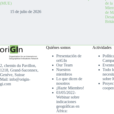
(MUE)
de la
Miemb
15 de julio de 2026
de Ma
Desa
Britá
Quiénes somos
Actividades
Presentación de
Polític
oriGIn
Campa
Our Team
Evento
2, chemin du Pavillon,
Nuestros
Todo l
1218, Grand-Saconnex,
miembros
necesit
Genève, Suisse
Lo que dicen de
sobre 
Mail: info@origin-
nosotros
Proyec
gi.com
¡Hazte Miembro!
cooper
03/05/2022-
Webinar sobre
indicaciones
geográficas en
África: