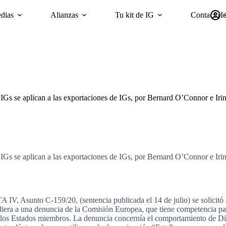
dias
Alianzas
Tu kit de IG
Contacto
I
mpañas
Sostenibilidad
Encuesta ‘GI Trends’ Panel
oriGIn Wor
 IGs se aplican a las exportaciones de IGs, por Bernard O’Connor e 
 IGs se aplican a las exportaciones de IGs, por Bernard O’Connor e 
 IV, Asunto C-159/20, (sentencia publicada el 14 de julio) se solicitó
iera a una denuncia de la Comisión Europea, que tiene competencia par
los Estados miembros. La denuncia concernía el comportamiento de Di