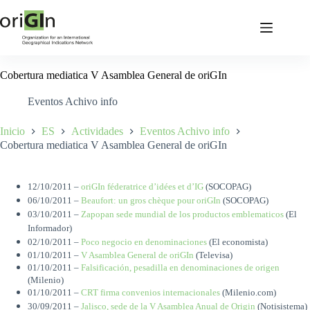
Cobertura mediatica V Asamblea General de oriGIn
Eventos Achivo info
Inicio
ES
Actividades
Eventos Achivo info
Cobertura mediatica V Asamblea General de oriGIn
12/10/2011 –
oriGIn féderatrice d’idées et d’IG
(SOCOPAG)
06/10/2011 –
Beaufort: un gros chèque pour oriGIn
(SOCOPAG)
03/10/2011 –
Zapopan sede mundial de los productos emblematicos
(El
Informador)
02/10/2011 –
Poco negocio en denominaciones
(El economista)
01/10/2011 –
V Asamblea General de oriGIn
(Televisa)
01/10/2011 –
Falsificación, pesadilla en denominaciones de origen
(Milenio)
01/10/2011 –
CRT firma convenios internacionales
(Milenio.com)
30/09/2011 –
Jalisco, sede de la V Asamblea Anual de Origin
(Notisistema)