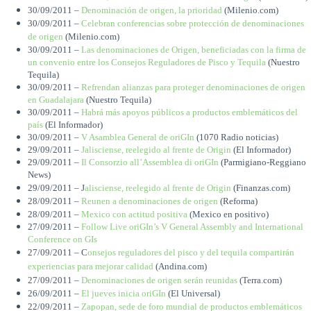
30/09/2011 –
Denominación de origen, la prioridad
(Milenio.com)
30/09/2011 –
Celebran conferencias sobre protección de denominaciones
de origen
(Milenio.com)
30/09/2011 –
Las denominaciones de Origen, beneficiadas con la firma de
un convenio entre los Consejos Reguladores de Pisco y Tequila
(Nuestro
Tequila)
30/09/2011 –
Refrendan alianzas para proteger denominaciones de origen
en Guadalajara
(Nuestro Tequila)
30/09/2011 –
Habrá más apoyos públicos a productos emblemáticos del
país
(El Informador)
30/09/2011 –
V Asamblea General de oriGIn
(1070 Radio noticias)
29/09/2011 –
Jalisciense, reelegido al frente de Origin
(El Informador)
29/09/2011 –
Il Consorzio all’Assemblea di oriGIn
(Parmigiano-Reggiano
News)
29/09/2011 – J
alisciense, reelegido al frente de Origin
(Finanzas.com)
28/09/2011 –
Reunen a denominaciones de origen
(Reforma)
28/09/2011 –
Mexico con actitud positiva
(Mexico en positivo)
27/09/2011 –
Follow Live oriGIn’s V General Assembly and International
Conference on GIs
27/09/2011 – C
onsejos reguladores del pisco y del tequila compartirán
experiencias para mejorar calidad
(Andina.com)
27/09/2011 –
Denominaciones de origen serán reunidas
(Terra.com)
26/09/2011 –
El jueves inicia oriGIn
(El Universal)
22/09/2011 –
Zapopan, sede de foro mundial de productos emblemáticos