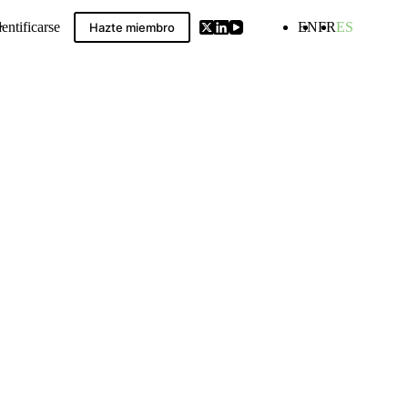
dentificarse
EN
FR
ES
Hazte miembro
ldwide GIs Compilation