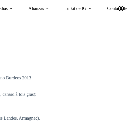
dias
Alianzas
Tu kit de IG
Contacto
I
mpañas
Sostenibilidad
Encuesta ‘GI Trends’ Panel
oriGIn Wor
reno Burdeos 2013
 canard à fois gras):
 des Landes, Armagnac).