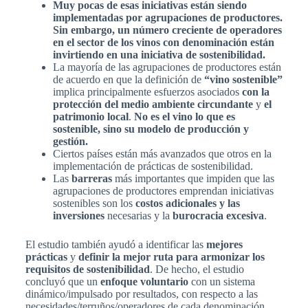
Muy pocas de esas iniciativas están siendo
implementadas por agrupaciones de productores.
Sin embargo, un número creciente de operadores
en el sector de los vinos con denominación están
invirtiendo en una iniciativa de sostenibilidad.
La mayoría de las agrupaciones de productores están
de acuerdo en que la definición de
“vino sostenible”
implica principalmente esfuerzos asociados
con la
protección del medio ambiente circundante
y
el
patrimonio local
.
No es el vino lo que es
sostenible, sino su modelo de producción y
gestión.
Ciertos países están más avanzados que otros en la
implementación de prácticas de sostenibilidad.
Las
barreras
más importantes que impiden que las
agrupaciones de productores emprendan iniciativas
sostenibles son los
costos adicionales y las
inversiones
necesarias y la
burocracia excesiva
.
El estudio también ayudó a identificar las
mejores
prácticas
y
definir la mejor ruta para armonizar los
requisitos de sostenibilidad
. De hecho, el estudio
concluyó que un
enfoque voluntario
con un sistema
dinámico/impulsado por resultados, con respecto a las
necesidades/terruños/operadores de cada denominación,