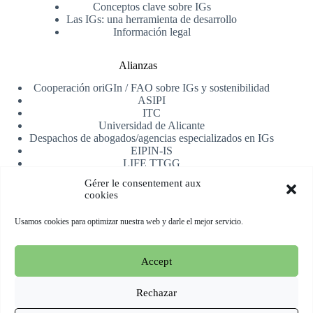
Conceptos clave sobre IGs
Las IGs: una herramienta de desarrollo
Información legal
Alianzas
Cooperación oriGIn / FAO sobre IGs y sostenibilidad
ASIPI
ITC
Universidad de Alicante
Despachos de abogados/agencias especializados en IGs
EIPIN-IS
LIFE TTGG
AfrIPI
Gérer le consentement aux
cookies
Recibe nuestra newsletter
Usamos cookies para optimizar nuestra web y darle el mejor servicio.
Registrarse
Accept
Copyright © 2026 oriGIn | Organization for an International
Geographical Indications Network -
Web alojada y manejada
Rechazar
por Esperluat