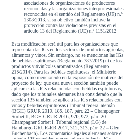
asociaciones de organizaciones de productores
reconocidas y las organizaciones interprofesionales
reconocidas en el sentido del Reglamento (UE) n.º
1308/2013, si su objetivo también incluye la
protección contra las violaciones previstas en el
artículo 13 del Reglamento (UE) n.º 1151/2012.
Esta modificación será útil para las organizaciones que
representan las IGs en los sectores de productos agrícolas,
alimentos y vinos. Sin embargo, no se mencionan las IGs
de bebidas espirituosas (Reglamento 787/2019) ni de los
productos vitivinícolas aromatizados (Reglamento
215/2014). Para las bebidas espirituosas, el Ministerio
opina, como mencionado en la exposición de motivos del
proyecto de ley, que esta nueva sección también puede
aplicarse a las IGs relacionadas con bebidas espirituosas,
dado que los tribunales alemanes han considerado que la
sección 135 también se aplica a las IGs relacionadas con
vinos y bebidas espirituosas (Tribunal federal alemán
(BGH) GRUR 2019, 185, 187, párr. 22 – Champagner
Sorbet II; BGH GRUR 2016, 970, 972, párr. 20 –
Champagner Sorbet I; Tribunal regional (LG) de
Hamburgo GRUR-RR 2017, 312, 313, párr. 22 – Glen
Buchenbach). Los comentarios legales alemanes sobre el
artículo 135 respaldan que se aplica a todas las IGs