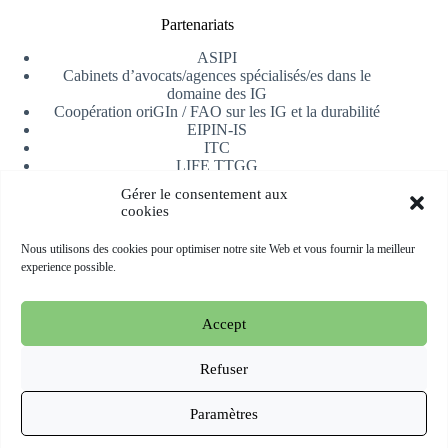
Partenariats
ASIPI
Cabinets d’avocats/agences spécialisés/es dans le
domaine des IG
Coopération oriGIn / FAO sur les IG et la durabilité
EIPIN-IS
ITC
LIFE TTGG
Université d’Alicante
Gérer le consentement aux
AfrIPI
cookies
Recevoir notre newsletter
Nous utilisons des cookies pour optimiser notre site Web et vous fournir la meilleur
experience possible.
S'inscrire
Accept
Copyright © 2026 oriGIn | Organization for an International
Geographical Indications Network -
Site web hébergé et géré
Refuser
par Esperluat
Paramètres