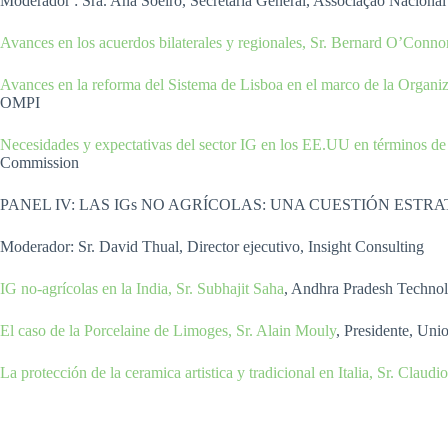
Moderador : Sra. Ana Soeiro, Secretaria General, Associação Naciona
Avances en los acuerdos bilaterales y regionales, Sr. Bernard O’Conno
Avances en la reforma del Sistema de Lisboa en el marco de la Organi
OMPI
Necesidades y expectativas del sector IG en los EE.UU en términos de n
Commission
PANEL IV: LAS IGs NO AGRÍCOLAS: UNA CUESTIÓN ESTR
Moderador: Sr. David Thual, Director ejecutivo, Insight Consulting
IG no-agrícolas en la India, Sr. Subhajit Saha
, Andhra Pradesh Techn
El caso de la Porcelaine de Limoges, Sr. Alain Mouly
, Presidente, Uni
La protección de la ceramica artistica y tradicional en Italia, Sr. Claudi