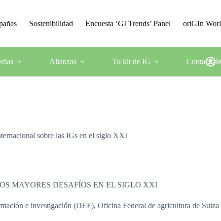
mpañas
Sostenibilidad
Encuesta ‘GI Trends’ Panel
oriGIn Wor
dias
Alianzas
Tu kit de IG
Contacto
I
ternacional sobre las IGs en el siglo XXI
LOS MAYORES DESAFÍOS EN EL SIGLO XXI
rmación e investigación (DEF), Oficina Federal de agricultura de Sui