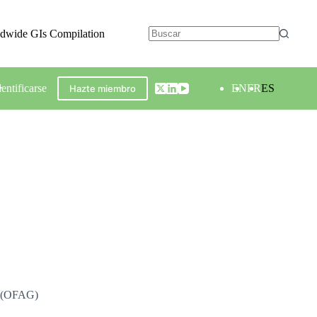
ldwide GIs Compilation
dentificarse
EN
FR
ES
Hazte miembro
za (OFAG)