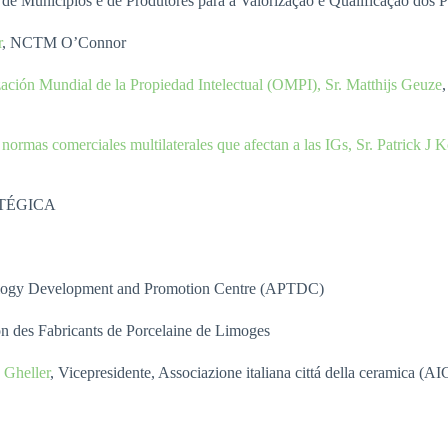
l de Municípios e de Produtores para a Valorização e Qualificação do
r
, NCTM O’Connor
zación Mundial de la Propiedad Intelectual (OMPI), Sr. Matthijs Geuze
ormas comerciales multilaterales que afectan a las IGs, Sr. Patrick J K
ATÉGICA
ology Development and Promotion Centre (APTDC)
on des Fabricants de Porcelaine de Limoges
o Gheller
, Vicepresidente, Associazione italiana cittá della ceramica (A