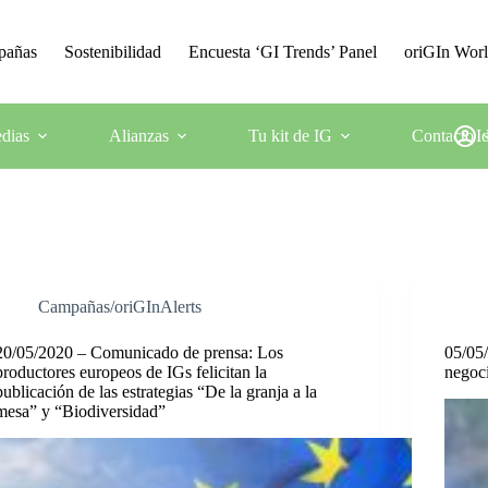
mpañas
Sostenibilidad
Encuesta ‘GI Trends’ Panel
oriGIn Wor
dias
Alianzas
Tu kit de IG
Contacto
I
Campañas/oriGInAlerts
20/05/2020 – Comunicado de prensa: Los
05/05
productores europeos de IGs felicitan la
negoci
publicación de las estrategias “De la granja a la
mesa” y “Biodiversidad”