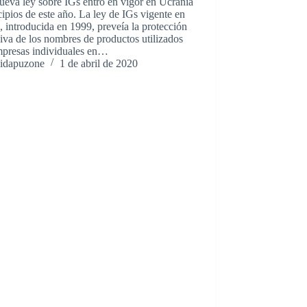
eva ley sobre IGs entró en vigor en Ucrania
cipios de este año. La ley de IGs vigente en
s, introducida en 1999, preveía la protección
iva de los nombres de productos utilizados
mpresas individuales en…
idapuzone
1 de abril de 2020