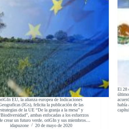
El 28 
último
oriGIn EU, la alianza europea de Indicaciones
acuerd
Geograficas (IGs), felicita la publicación de las
había 
estrategias de la UE “De la granja a la mesa” y
capít
“Biodiversidad”, ambas enfocadas a los esfuerzos
de crear un futuro verde. oriGIn y sus miembros…
idapuzone
20 de mayo de 2020