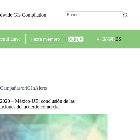
ldwide GIs Compilation
dentificarse
EN
FR
ES
Hazte miembro
Campañas/oriGInAlerts
/2020 – México-UE: conclusión de las
aciones del acuerdo comercial