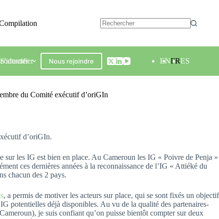
Compilation
contacter
S'identifier
EN
FR
ES
Nous rejoindre
membre du Comité exécutif d’oriGIn
xécutif d’oriGIn.
ale sur les IG est bien en place. Au Cameroun les IG « Poivre de Penja »
sément ces dernières années à la reconnaissance de l’IG « Attiéké du
ans chacun des 2 pays.
as
, a permis de motiver les acteurs sur place, qui se sont fixés un objectif
 IG potentielles déjà disponibles. Au vu de la qualité des partenaires-
a-Cameroun), je suis confiant qu’on puisse bientôt compter sur deux