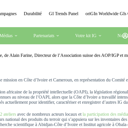
Campagnes
Durabilité
GI Trends Panel
oriGIn Worldwide GIs 
Médias
Partenariats
Votre kit IG
Nous 
e, de Alain Farine, Directeur de l’Association suisse des AOP/IGP et 
 une mission en Côte d’Ivoire et Cameroun, en représentation du Comité e
 africaine de la propriété intellectuelle (OAPI), la législation région
onnues au niveau de l’OAPI, alors que la Côte d’Ivoire a travaillé inten
 actuellement pour identifier, caractériser et enregistrer d’autres IG d
2 ateliers
avec de nombreux acteurs locaux et
la participation des médi
s national des produits du terroir qui s’appuiera sur les inventaires des
herche scientifique à Abidjan-Côte d’Ivoire et Institut agricole à Obal