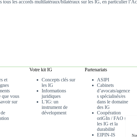
 tous les accords multilatéraux/bilatéraux sur les IG, en particulier 
Votre kit IG
Partenariats
s et
Concepts clés sur
ASIPI
gnes
les IG
Cabinets
ments
Informations
d’avocats/agence
e que vous
juridiques
s spécialisés/es
avoir sur
L’IG: un
dans le domaine
instrument de
des IG
 de
dévelopment
Coopération
ation
oriGIn / FAO sur
les IG et la
durabilité
EIPIN-IS
Nou