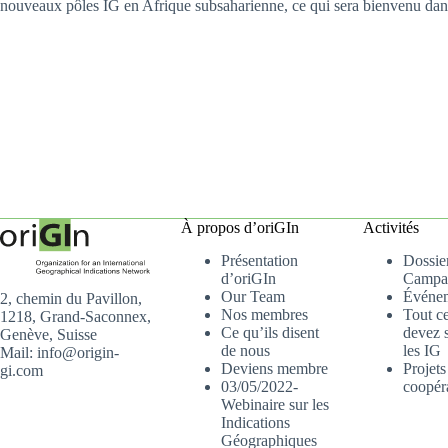
nouveaux pôles IG en Afrique subsaharienne, ce qui sera bienvenu dans
À propos d’oriGIn
Activités
Présentation
Dossier
d’oriGIn
Campa
Our Team
Événe
2, chemin du Pavillon,
Nos membres
Tout c
1218, Grand-Saconnex,
Ce qu’ils disent
devez s
Genève, Suisse
de nous
les IG
Mail: info@origin-
Deviens membre
Projets
gi.com
03/05/2022-
coopér
Webinaire sur les
Indications
Géographiques