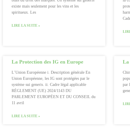
biais du droit des marques. Un système sui generis
la c
existe mais seulement pour les vins et les
prot
spiritueux. Les
harm
Cad
LIRE LA SUITE »
LIR
La Protection des IG en Europe
La 
L’Union Européenne i. Description générale En
Chin
Union Européenne, les IG sont protégées par le
popu
système sui generis. ii. Cadre légal applicable
par 
RÈGLEMENT (UE) 2024/1143 DU
gene
PARLEMENT EUROPÉEN ET DU CONSEIL du
11 avril
LIR
LIRE LA SUITE »