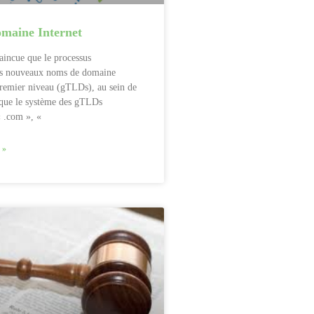
maine Internet
aincue que le processus
des nouveaux noms de domaine
remier niveau (gTLDs), au sein de
que le système des gTLDs
« .com », «
 »