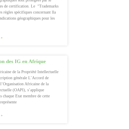
graphiques sont protégées par le
es de certification. Le “Trademarks
s règles spécifiques concernant lla
Indications géographiques pour les
 »
on des IG en Afrique
icaine de la Propriété Intellectuelle
ription générale L’Accord de
l’Organisation Africaine de la
lectuelle (OAPI), s’applique
s chaque Etat membre de cette
 représente
 »