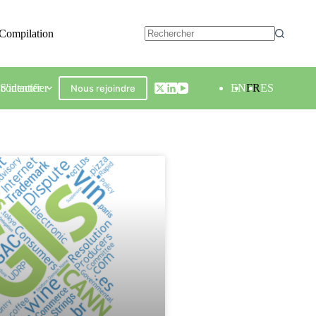
Compilation
contacter
S'identifier
EN
FR
ES
Nous rejoindre