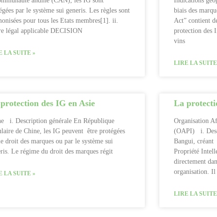
ommunauté andine (CAN), les IG sont
Indications géo
égées par le système sui generis. Les règles sont
biais des marqu
onisées pour tous les Etats membres[1]. ii.
Act” contient de
re légal applicable DECISION
protection des 
vins
E LA SUITE »
LIRE LA SUITE
protection des IG en Asie
La protecti
e i. Description générale En République
Organisation Afr
laire de Chine, les IG peuvent être protégées
(OAPI) i. Desc
le droit des marques ou par le système sui
Bangui, créant 
ris. Le régime du droit des marques régit
Propriété Intel
directement dan
organisation. Il
E LA SUITE »
LIRE LA SUITE