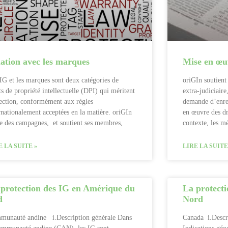
ation avec les marques
Mise en œu
IG et les marques sont deux catégories de
oriGIn soutient
ts de propriété intellectuelle (DPI) qui méritent
extra-judiciaire
ection, conformément aux règles
demande d’enre
rnationalement acceptées en la matière. oriGIn
en œuvre des dr
 des campagnes, et soutient ses membres,
contexte, les m
E LA SUITE »
LIRE LA SUITE
 protection des IG en Amérique du
La protect
d
Nord
munauté andine i.Description générale Dans
Canada i.Descri