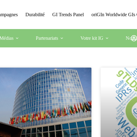
Campagnes
Durabilité
GI Trends Panel
oriGIn Worldwide GIs 
Médias
Partenariats
Votre kit IG
Nous 