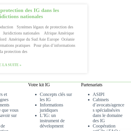
protection des IG dans les
idictions nationales
oduction Systèmes légaux de protection des
Juridictions nationales Afrique Amérique
Nord Amérique du Sud Asie Europe Océanie
rmations pratiques Pour plus d’informations
la protection des
E LA SUITE »
Votre kit IG
Partenariats
s et
Concepts clés sur
ASIPI
gnes
les IG
Cabinets
ments
Informations
d’avocats/agence
e que vous
juridiques
s spécialisés/es
avoir sur
L’IG: un
dans le domaine
instrument de
des IG
 de
dévelopment
Coopération