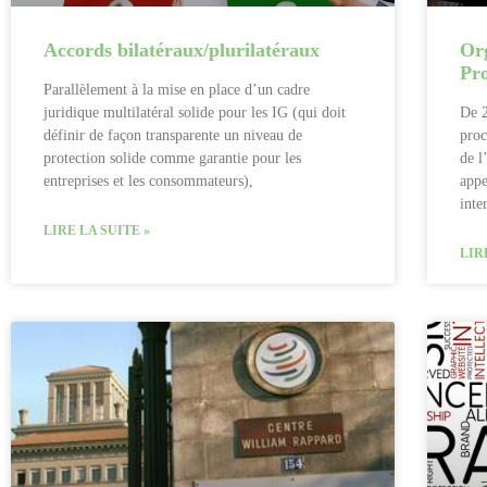
Accords bilatéraux/plurilatéraux
Org
Pro
Parallèlement à la mise en place d’un cadre
juridique multilatéral solide pour les IG (qui doit
De 2
définir de façon transparente un niveau de
proc
protection solide comme garantie pour les
de l
entreprises et les consommateurs),
appe
inte
LIRE LA SUITE »
LIR