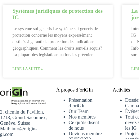
Systèmes juridiques de protection des
La 
IG
jur
Le système sui generis Le système sui generis de
Intr
protection concerne les moyens expressément
IG 
destinés à garantir la protection des indications
du 
géographiques. Comment les droits sont-ils acquis?
Info
La plupart des législations nationales prévoient
sur 
LIRE LA SUITE »
LIR
À propos d’oriGIn
Activités
Présentation
Dossier
d’oriGIn
Campa
Our Team
Événe
2, chemin du Pavillon,
Nos membres
Tout c
1218, Grand-Saconnex,
Ce qu’ils disent
devez s
Genève, Suisse
de nous
les IG
Mail: info@origin-
Deviens membre
Projets
gi.com