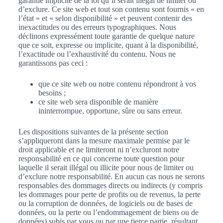
garantie implicite de la loi qu’il serait illégal de limiter ou
d’exclure. Ce site web et tout son contenu sont fournis « en
l’état » et « selon disponibilité » et peuvent contenir des
inexactitudes ou des erreurs typographiques. Nous
déclinons expressément toute garantie de quelque nature
que ce soit, expresse ou implicite, quant à la disponibilité,
l’exactitude ou l’exhaustivité du contenu. Nous ne
garantissons pas ceci :
que ce site web ou notre contenu répondront à vos
besoins ;
ce site web sera disponible de manière
ininterrompue, opportune, sûre ou sans erreur.
Les dispositions suivantes de la présente section
s’appliqueront dans la mesure maximale permise par le
droit applicable et ne limiteront ni n’excluront notre
responsabilité en ce qui concerne toute question pour
laquelle il serait illégal ou illicite pour nous de limiter ou
d’exclure notre responsabilité. En aucun cas nous ne serons
responsables des dommages directs ou indirects (y compris
les dommages pour perte de profits ou de revenus, la perte
ou la corruption de données, de logiciels ou de bases de
données, ou la perte ou l’endommagement de biens ou de
données) subis par vous ou par une tierce partie, résultant