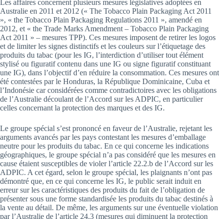
Les affaires concernent plusieurs mesures législatives adoptées en
Australie en 2011 et 2012 (« The Tobacco Plain Packaging Act 2011
», « the Tobacco Plain Packaging Regulations 2011 », amendé en
2012, et « the Trade Marks Amendment – Tobacco Plain Packaging
Act 2011 » – mesures TPP). Ces mesures imposent de retirer les logos
et de limiter les signes distinctifs et les couleurs sur l’étiquetage des
produits du tabac (pour les IG, l’interdiction d’utiliser tout élément
stylisé ou figuratif contenu dans une IG ou signe figuratif constituant
une IG), dans l’objectif d’en réduire la consommation. Ces mesures ont
été contestées par le Honduras, la République Dominicaine, Cuba et
l’Indonésie car considérées comme contradictoires avec les obligations
de l’Australie découlant de l’Accord sur les ADPIC, en particulier
celles concernant la protection des marques et des IG.
Le groupe spécial s’est prononcé en faveur de l’Australie, rejetant les
arguments avancés par les pays contestant les mesures d’emballage
neutre pour les produits du tabac. En ce qui concerne les indications
géographiques, le groupe spécial n’a pas considéré que les mesures en
cause étaient susceptibles de violer l’article 22.2.b de l’Accord sur les
ADPIC. A cet égard, selon le groupe spécial, les plaignants n’ont pas
démontré que, en ce qui concerne les IG, le public serait induit en
erreur sur les caractéristiques des produits du fait de l’obligation de
présenter sous une forme standardisée les produits du tabac destinés à
la vente au détail. De même, les arguments sur une éventuelle violation
par l’Australie de l’article 24.3 (mesures qui diminuent la protection