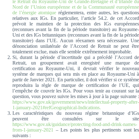
le Retrait du Royaume-Uni de Grande-Bretagne et d’Irlande du
Nord de l’Union européenne et de la Communauté européenne
de l’énergie atomique
réglementera, entre autres, les question
relatives aux IGs. En particulier, l’article 54.2. de cet Accord
prévoit le maintien de la protection des IGs européennes
(reconnues avant la fin de la période transitoire) au Royaume-
Uni et des IGs britanniques (reconnues avant la fin de la période
transitoire) dans l’UE. Aucun réexamen sera nécessaire. Une
dénonciation unilatérale de l’Accord de Retrait ne peut être
totalement exclue, mais elle semble extrêmement improbable.
Si, durant la période d’incertitude qui a précédé l’Accord de
Retrait, un groupement avait enregistré une marque de
certification au Royaume-Uni, il devrait vérifier le nouveau
système de marques qui sera mis en place au Royaume-Uni à
partir de Janvier 2021. En particulier, il doit vérifier si ce système
reproduira la règle de marque de certification de l’UE, qui
l’empêche de couvrir les IGs. Pour vous tenir au courant sur la
question, vous pouvez suivre les mises à jour à la page suivante :
https://www.gov.uk/government/news/intellectual-property-after-
1-january-2021#refGeographical-Indications.
Les caractéristiques du nouveau régime britannique d’IGs
peuvent être consultées sur le site
https://www.gov.uk/guidance/protecting-food-and-drink-names-
from-1-january-2021
– Les points les plus pertinents sont les
suivants :