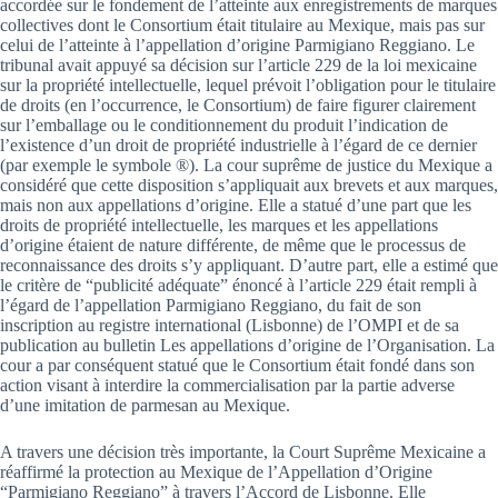
accordée sur le fondement de l’atteinte aux enregistrements de marques
collectives dont le Consortium était titulaire au Mexique, mais pas sur
celui de l’atteinte à l’appellation d’origine Parmigiano Reggiano. Le
tribunal avait appuyé sa décision sur l’article 229 de la loi mexicaine
sur la propriété intellectuelle, lequel prévoit l’obligation pour le titulaire
de droits (en l’occurrence, le Consortium) de faire figurer clairement
sur l’emballage ou le conditionnement du produit l’indication de
l’existence d’un droit de propriété industrielle à l’égard de ce dernier
(par exemple le symbole ®). La cour suprême de justice du Mexique a
considéré que cette disposition s’appliquait aux brevets et aux marques,
mais non aux appellations d’origine. Elle a statué d’une part que les
droits de propriété intellectuelle, les marques et les appellations
d’origine étaient de nature différente, de même que le processus de
reconnaissance des droits s’y appliquant. D’autre part, elle a estimé que
le critère de “publicité adéquate” énoncé à l’article 229 était rempli à
l’égard de l’appellation Parmigiano Reggiano, du fait de son
inscription au registre international (Lisbonne) de l’OMPI et de sa
publication au bulletin Les appellations d’origine de l’Organisation. La
cour a par conséquent statué que le Consortium était fondé dans son
action visant à interdire la commercialisation par la partie adverse
d’une imitation de parmesan au Mexique.
A travers une décision très importante, la Court Suprême Mexicaine a
réaffirmé la protection au Mexique de l’Appellation d’Origine
“Parmigiano Reggiano” à travers l’Accord de Lisbonne. Elle