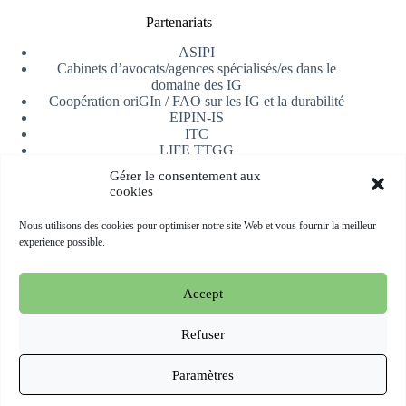
Partenariats
ASIPI
Cabinets d’avocats/agences spécialisés/es dans le
domaine des IG
Coopération oriGIn / FAO sur les IG et la durabilité
EIPIN-IS
ITC
LIFE TTGG
Université d’Alicante
Gérer le consentement aux
AfrIPI
cookies
Recevoir notre newsletter
Nous utilisons des cookies pour optimiser notre site Web et vous fournir la meilleur
experience possible.
S'inscrire
Accept
Copyright © 2026 oriGIn | Organization for an International
Geographical Indications Network -
Site web hébergé et géré
Refuser
par Esperluat
Paramètres