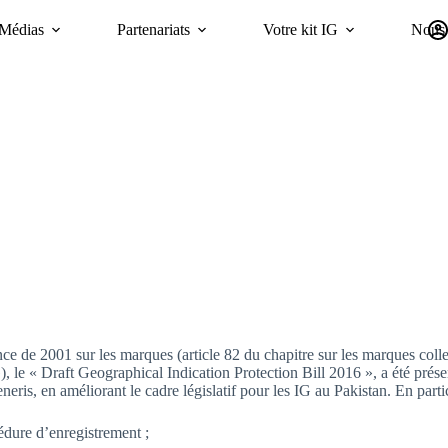
Médias
Partenariats
Votre kit IG
Nous 
Campagnes
Durabilité
GI Trends Panel
oriGIn Worldwide GIs 
 de 2001 sur les marques (article 82 du chapitre sur les marques collect
), le « Draft Geographical Indication Protection Bill 2016 », a été prése
eris, en améliorant le cadre législatif pour les IG au Pakistan. En particu
cédure d’enregistrement ;