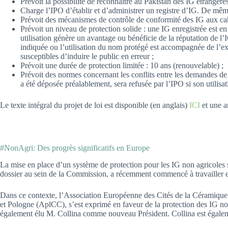
Prévoit la possibilité de reconnaître au Pakistan des IG étrangères
Charge l’IPO d’établir et d’administrer un registre d’IG. De même
Prévoit des mécanismes de contrôle de conformité des IG aux cah
Prévoit un niveau de protection solide : une IG enregistrée est en
utilisation génère un avantage ou bénéficie de la réputation de l’I
indiquée ou l’utilisation du nom protégé est accompagnée de l’exp
susceptibles d’induire le public en erreur ;
Prévoit une durée de protection limitée : 10 ans (renouvelable) ;
Prévoit des normes concernant les conflits entre les demandes d
a été déposée préalablement, sera refusée par l’IPO si son utilisa
Le texte intégral du projet de loi est disponible (en anglais)
ICI
et une a
#NonAgri: Des progrès significatifs en Europe
La mise en place d’un système de protection pour les IG non agricoles 
dossier au sein de la Commission, a récemment commencé à travailler en
Dans ce contexte, l’Association Européenne des Cités de la Céramiq
et Pologne (AplCC), s’est exprimé en faveur de la protection des IG n
également élu M. Collina comme nouveau Président. Collina est égale