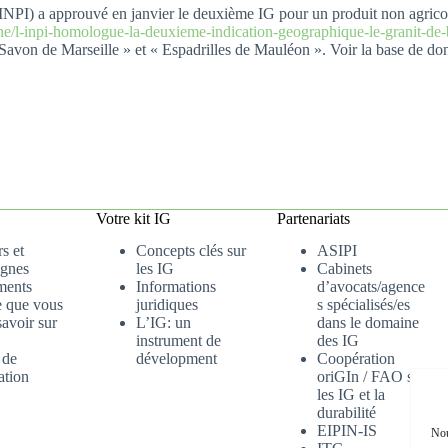
lle (INPI) a approuvé en janvier le deuxième IG pour un produit non agric
gne/l-inpi-homologue-la-deuxieme-indication-geographique-le-granit-de
 « Savon de Marseille » et « Espadrilles de Mauléon ». Voir la base de 
Votre kit IG
Partenariats
s et
Concepts clés sur
ASIPI
gnes
les IG
Cabinets
ments
Informations
d’avocats/agence
e que vous
juridiques
s spécialisés/es
avoir sur
L’IG: un
dans le domaine
instrument de
des IG
 de
dévelopment
Coopération
ation
oriGIn / FAO sur
les IG et la
durabilité
EIPIN-IS
Nou