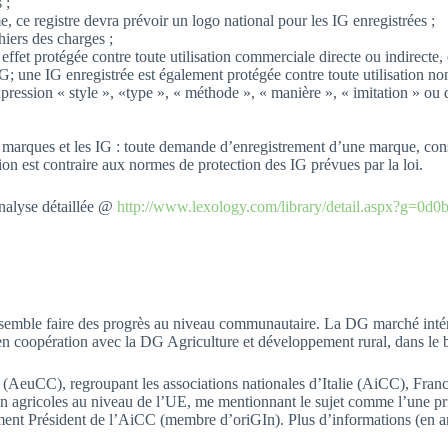
 ;
, ce registre devra prévoir un logo national pour les IG enregistrées ;
iers des charges ;
 effet protégée contre toute utilisation commerciale directe ou indirecte
G; une IG enregistrée est également protégée contre toute utilisation non
ression « style », «type », « méthode », « manière », « imitation » ou d
e marques et les IG : toute demande d’enregistrement d’une marque, con
tion est contraire aux normes de protection des IG prévues par la loi.
nalyse détaillée @
http://www.lexology.com/library/detail.aspx?g=0d
semble faire des progrès au niveau communautaire. La DG marché intérie
 coopération avec la DG Agriculture et développement rural, dans le bu
ue (AeuCC), regroupant les associations nationales d’Italie (AiCC),
on agricoles au niveau de l’UE, me mentionnant le sujet comme l’une p
ment Président de l’AiCC (membre d’oriGIn). Plus d’informations (en 