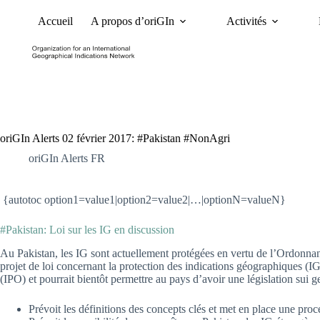
Accueil
A propos d’oriGIn
Activités
Nouvelles
Dossiers et 
oriGIn Alerts 02 février 2017: #Pakistan #NonAgri
oriGIn Alerts FR
{autotoc option1=value1|option2=value2|…|optionN=valueN}
#Pakistan: Loi sur les IG en discussion
Au Pakistan, les IG sont actuellement protégées en vertu de l’Ordonnance
projet de loi concernant la protection des indications géographiques (IG
(IPO) et pourrait bientôt permettre au pays d’avoir une législation sui gen
Prévoit les définitions des concepts clés et met en place une pro