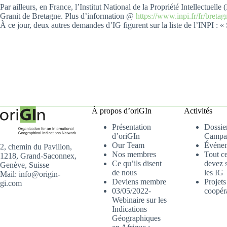
Par ailleurs, en France, l’Institut National de la Propriété Intellectue
Granit de Bretagne. Plus d’information @
https://www.inpi.fr/fr/breta
À ce jour, deux autres demandes d’IG figurent sur la liste de l’INPI :
À propos d’oriGIn
Activités
Présentation
Dossier
d’oriGIn
Campa
Our Team
Événe
2, chemin du Pavillon,
Nos membres
Tout c
1218, Grand-Saconnex,
Ce qu’ils disent
devez s
Genève, Suisse
de nous
les IG
Mail: info@origin-
Deviens membre
Projets
gi.com
03/05/2022-
coopér
Webinaire sur les
Indications
Géographiques