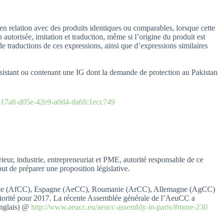
, en relation avec des produits identiques ou comparables, lorsque cette
 autorisée, imitation et traduction, même si l’origine du produit est
e traductions de ces expressions, ainsi que d’expressions similaires
sistant ou contenant une IG dont la demande de protection au Pakistan
0b17a8-d05e-42e9-a0d4-da6fc1ecc749
ur, industrie, entrepreneuriat et PME, autorité responsable de ce
t de préparer une proposition législative.
 France (AfCC), Espagne (AeCC), Roumanie (ArCC), Allemagne (AgCC)
riorité pour 2017. La récente Assemblée générale de l’AeuCC a
anglais) @
http://www.aeucc.eu/aeucc-assembly-in-paris/#more-230