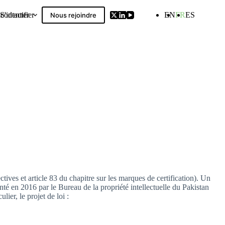
contacter
S'identifier
EN
FR
ES
Nous rejoindre
Compilation
ives et article 83 du chapitre sur les marques de certification). Un
nté en 2016 par le Bureau de la propriété intellectuelle du Pakistan
lier, le projet de loi :