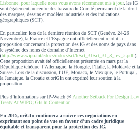
Lisbonne, pour laquelle nous vous avons récemment mis à jour
, les IG
sont également au centre des travaux du Comité permanent de la droit
des marques, dessins et modèles industriels et des indications
géographiques (SCT).
En particulier, lors de la dernière réunion du SCT (Genève, 24-26
Novembre), la France et l’Espagne ont officiellement rejoint la
proposition concernant la protection des IG et des noms de pays dans
le système des noms de domaine d’Internet
(
http://www.wipo.int/edocs/mdocs/sct/fr/sct_31/sct_31_8_rev_2.pdf
).
Cette proposition avait été officiellement présentée en mars par la
République tchèque, l’Allemagne, la Hongrie, l’Italie, la Moldavie et la
Suisse. Lors de la discussion, l’UE, Monaco, le Mexique, le Portugal,
la Jamaïque, la Croatie et oriGIn ont exprimé leur soutien à la
proposition.
Plus d’informations sur IP-Watch @
Another Setback For Design Law
Treaty At WIPO; GIs In Contention
En 2015, oriGIn continuera à suivre ces négociations en
exprimant son point de vue en faveur d’un cadre juridique
équitable et transparent pour la protection des IG.