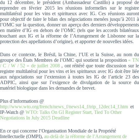
du 12 décembre, le président (Ambassadeur Castillo) a proposé de
reprendre en février 2015 les réunions informelles sur le registre
multilatéral pour les vins et spiritueux avec IG. Ces réunions auront
pour objectif de faire le bilan des négociations menées jusqu’à 2011 à
l’OMC sur la question, donner un aperçu des derniers développements
en matière d’IG en dehors de l’OMC (tels que les accords bilatéraux
touchant aux IG et la réforme de l’Arrangement de Lisbonne sur la
protection des appellations d’origine), et apporter de nouvelles idées.
Dans ce contexte, le Brésil, la Chine, l’UE et la Suisse, au nom du
groupe des États Membres de l’OMC qui soutient la proposition
« T
/ C / W / 52 » de juillet 2008
, ont réitéré que toute discussion sur l
registre multilatéral pour les vins et les spiritueux avec IG doit être liée
aux négociations sur l’extension à toutes les IG de l’article 23 des
ADPIC, ainsi que sur l’exigence de divulgation de la source du
matériel biologique dans les demandes de brevet.
Plus d’informations @
http://www.wto.org/french/news_f/news14_f/trip_12dec14_f.htm
et
IP-Watch @
WTO: Talks On GI Register Start, Tied To Other
Negotiations In July 2015 Deadline
En ce qui concerne l’Organisation Mondiale de la Propriété
Intellectuelle (OMPI),
au-delà de la réforme de l’Arrangement de