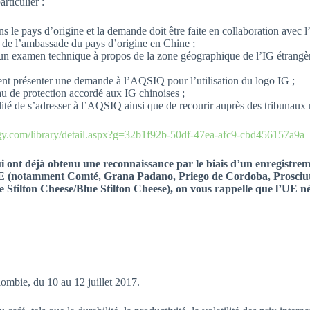
rticulier :
 le pays d’origine et la demande doit être faite en collaboration avec 
s de l’ambassade du pays d’origine en Chine ;
n examen technique à propos de la zone géographique de l’IG étrangère
vent présenter une demande à l’AQSIQ pour l’utilisation du logo IG ;
u de protection accordé aux IG chinoises ;
bilité de s’adresser à l’AQSIQ ainsi que de recourir auprès des tribunaux
gy.com/library/detail.aspx?g=32b1f92b-50df-47ea-afc9-cbd456157a9a
 qui ont déjà obtenu une reconnaissance par le biais d’un enregi
e l’UE (notamment Comté, Grana Padano, Priego de Cordoba, Prosci
lton Cheese/Blue Stilton Cheese), on vous rappelle que l’UE négo
ombie, du 10 au 12 juillet 2017.