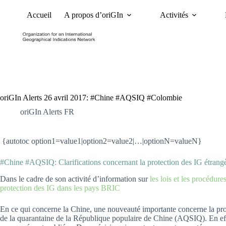
Accueil
A propos d’oriGIn
Activités
Nouvelles
Dossiers et 
oriGIn Alerts 26 avril 2017: #Chine #AQSIQ #Colombie
oriGIn Alerts FR
{autotoc option1=value1|option2=value2|…|optionN=valueN}
#Chine #AQSIQ: Clarifications concernant la protection des IG étrang
Dans le cadre de son activité d’information sur
les lois et les procédur
protection des IG dans les pays BRIC
En ce qui concerne la Chine, une nouveauté importante concerne la prote
de la quarantaine de la République populaire de Chine (AQSIQ). En effe