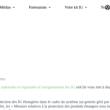
Médias
Partenariats
Votre kit IG
Nous 
Campagnes
Durabilité
GI Trends Panel
oriGIn Worldwide GIs 
ères
es nationales et régionales d’enregistrement des IG
oriGIn vous met à dis
ction des IG étrangères dans le cadre du système sui generis géré par l’
t, les « Mesures relatives à la protection des produits étrangers sous 