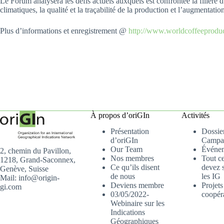
Le Forum analysera les défis actuels auxquels est confrontée la filière du
climatiques, la qualité et la traçabilité de la production et l’augmenta
Plus d’informations et enregistrement @
http://www.worldcoffeeproduc
À propos d’oriGIn
Activités
Présentation
Dossier
d’oriGIn
Campa
Our Team
Événe
2, chemin du Pavillon,
Nos membres
Tout c
1218, Grand-Saconnex,
Ce qu’ils disent
devez s
Genève, Suisse
de nous
les IG
Mail: info@origin-
Deviens membre
Projets
gi.com
03/05/2022-
coopér
Webinaire sur les
Indications
Géographiques