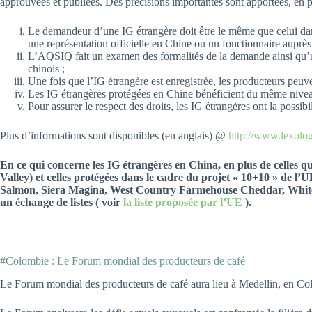
approuvées et publiées. Des précisions importantes sont apportées, en pa
Le demandeur d’une IG étrangère doit être le même que celui dans
une représentation officielle en Chine ou un fonctionnaire auprè
L’AQSIQ fait un examen des formalités de la demande ainsi qu’u
chinois ;
Une fois que l’IG étrangère est enregistrée, les producteurs peu
Les IG étrangères protégées en Chine bénéficient du même nivea
Pour assurer le respect des droits, les IG étrangères ont la possi
Plus d’informations sont disponibles (en anglais) @
http://www.lexolo
En ce qui concerne les IG étrangères en China, en plus de celles
Valley) et celles protégées dans le cadre du projet « 10+10 » d
Salmon, Siera Magina, West Country Farmehouse Cheddar, White Sti
un échange de listes ( voir
la liste proposée par l’UE
).
#Colombie : Le Forum mondial des producteurs de café
Le Forum mondial des producteurs de café aura lieu à Medellin, en Col