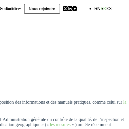
contacter
S'identifier
EN
FR
ES
Nous rejoindre
Compilation
position des informations et des manuels pratiques, comme celui sur
la
Administration générale du contrôle de la qualité, de l’inspection et
indication géographique » («
les mesures
» ) ont été récemment