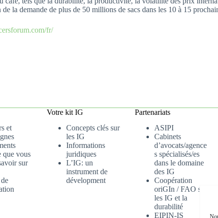
 café, tels que la durabilité, la productivité, la volatilité des prix int
tion de la demande de plus de 50 millions de sacs dans les 10 à 15 procha
ersforum.com/fr/
Votre kit IG
Partenariats
s et
Concepts clés sur
ASIPI
gnes
les IG
Cabinets
ments
Informations
d’avocats/agence
e que vous
juridiques
s spécialisés/es
avoir sur
L’IG: un
dans le domaine
instrument de
des IG
 de
dévelopment
Coopération
ation
oriGIn / FAO sur
les IG et la
durabilité
EIPIN-IS
Nou