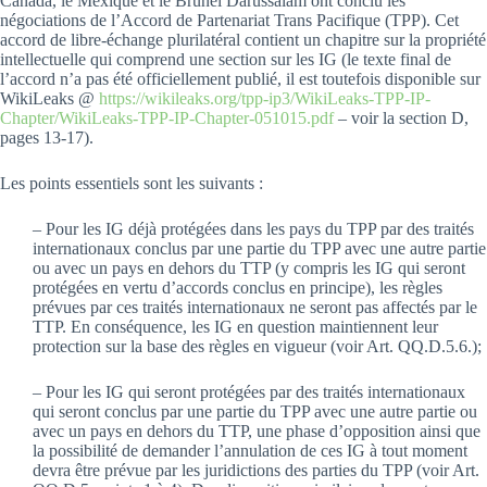
Canada, le Mexique et le Brunéi Darussalam ont conclu les
négociations de l’Accord de Partenariat Trans Pacifique (TPP). Cet
accord de libre-échange plurilatéral contient un chapitre sur la propriété
intellectuelle qui comprend une section sur les IG (le texte final de
l’accord n’a pas été officiellement publié, il est toutefois disponible sur
WikiLeaks @
https://wikileaks.org/tpp-ip3/WikiLeaks-TPP-IP-
Chapter/WikiLeaks-TPP-IP-Chapter-051015.pdf
– voir la section D,
pages 13-17).
Les points essentiels sont les suivants :
– Pour les IG déjà protégées dans les pays du TPP par des traités
internationaux conclus par une partie du TPP avec une autre partie
ou avec un pays en dehors du TTP (y compris les IG qui seront
protégées en vertu d’accords conclus en principe), les règles
prévues par ces traités internationaux ne seront pas affectés par le
TTP. En conséquence, les IG en question maintiennent leur
protection sur la base des règles en vigueur (voir Art. QQ.D.5.6.);
– Pour les IG qui seront protégées par des traités internationaux
qui seront conclus par une partie du TPP avec une autre partie ou
avec un pays en dehors du TTP, une phase d’opposition ainsi que
la possibilité de demander l’annulation de ces IG à tout moment
devra être prévue par les juridictions des parties du TPP (voir Art.