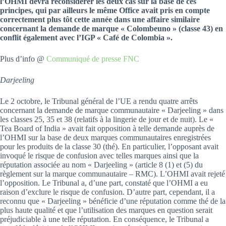
l’OHMI devra reconsidérer les deux cas sur la base de ces
principes, qui par ailleurs le même Office avait pris en compte
correctement plus tôt cette année dans une affaire similaire
concernant la demande de marque « Colombeuno » (classe 43) en
conflit également avec l’IGP « Café de Colombia ».
Plus d’info @
Communiqué de presse FNC
Darjeeling
Le 2 octobre, le Tribunal général de l’UE a rendu quatre arrêts
concernant la demande de marque communautaire « Darjeeling » dans
les classes 25, 35 et 38 (relatifs à la lingerie de jour et de nuit). Le «
Tea Board of India » avait fait opposition à telle demande auprès de
l’OHMI sur la base de deux marques communautaires enregistrées
pour les produits de la classe 30 (thé). En particulier, l’opposant avait
invoqué le risque de confusion avec telles marques ainsi que la
réputation associée au nom « Darjeeling » (article 8 (1) et (5) du
règlement sur la marque communautaire – RMC). L’OHMI avait rejeté
l’opposition. Le Tribunal a, d’une part, constaté que l’OHMI a eu
raison d’exclure le risque de confusion. D’autre part, cependant, il a
reconnu que « Darjeeling » bénéficie d’une réputation comme thé de la
plus haute qualité et que l’utilisation des marques en question serait
préjudiciable à une telle réputation. En conséquence, le Tribunal a