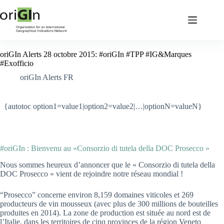
oriGIn Alerts 28 octobre 2015: #oriGIn #TPP #IG&Marques
#Exofficio
oriGIn Alerts FR
{autotoc option1=value1|option2=value2|…|optionN=valueN}
#oriGIn : Bienvenu au «Consorzio di tutela della DOC Prosecco »
Nous sommes heureux d’annoncer que le « Consorzio di tutela della
DOC Prosecco » vient de rejoindre notre réseau mondial !
“Prosecco” concerne environ 8,159 domaines viticoles et 269
producteurs de vin mousseux (avec plus de 300 millions de bouteilles
produites en 2014). La zone de production est située au nord est de
l’Italie, dans les territoires de cinq provinces de la région Veneto