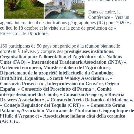
Dans ce cadre, la
Conférence « Vers un
agenda international des indications géographiques (IG) pour 2020 » a
eu lieu le 18 octobre et la visite sur la zone de production de «
Prosecco » le 19 octobre.
160 participants de 50 pays ont participé à la réunion biannuelle
d’oriGIn à Trévise, y compris des
prestigieuses institutions:
Organisation pour l’alimentation et l’agriculture des Nations
Unies (FAO), « International Trademark Association (INTA) »,
Parlement européen, Ministère italien de l’Agriculture,
Département de la propriété intellectuelle du Cambodge,
Bird&Bird, Equalitas, « Scotch Whisky Association », «
Consorzio Prosecco » , Interprofession du Gruyère, Origen
España, « Consorzio del Prosciutto di Parma », Comité
interprofessionnel du Comté, « Consorzio Asiago », « Bavaria
Brewers Association », « Consorzio Aceto Balsamico di Modena »,
« Consejo Regulador del Tequila (CRT) », « Consorzio Grana
Padano », Association Marocaine de l’Indication Géographique de
l’Huile d’Argane et « Associazione italiana cittá della ceramica
(AiCC) ».