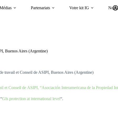
Médias
Partenariats
Votre kit IG
Nous 
Campagnes
Durabilité
GI Trends Panel
oriGIn Worldwide GIs 
PI, Buenos Aires (Argentine)
e travail et Conseil de ASIPI, Buenos Aires (Argentine)
ail et Conseil de ASIPI,
“
Asociación Interamericana de la Propiedad In
 “
GIs protection at international level
“.