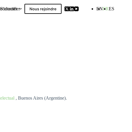
contacter
S'identifier
EN
FR
ES
Nous rejoindre
Compilation
telectual
, Buenos Aires (Argentine).