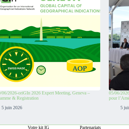
/06/2026-oriGIn 2026 Expert Meeting, Geneva –
05/06/2026
ramme & Registration
pour l’Amé
5 juin 2026
5 ju
Votre kit IG
Partenariats